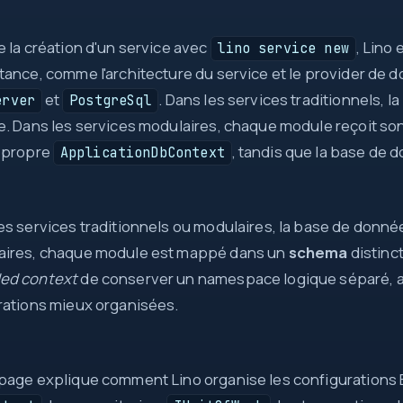
0
e la création d'un service avec
, Lino
lino service new
return
tance, comme l'architecture du service et le provider de 
=>
et
. Dans les services traditionnels, 
erver
PostgreSql
new
try
e. Dans les services modulaires, chaque module reçoit so
?.
?
 propre
, tandis que la base de 
ApplicationDbContext
int
map
src
=>
{ }
es services traditionnels ou modulaires, la base de donné
Task
await
aires, chaque module est mappé dans un
schema
distinc
new
[]
ed context
de conserver un namespace logique séparé, ave
id
rations mieux organisées.
page explique comment Lino organise les configurations 