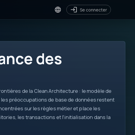
Se connecter
tance des
[ ]
ntières de la Clean Architecture : le modèle de
for
e les préoccupations de base de données restent
var
oncentrées sur les règles métier et place les
?.
ries, les transactions et l'initialisation dans la
</>
!=