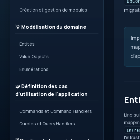
DbCo
migrat
Création et gestion de modules
💡 Modélisation du domaine
Imp
Entités
map
d'a
Value Objects
Énumérations
🧩 Définition des cas
d'utilisation de l'application
Ent
Commands et Command Handlers
Lino sui
mappin
Queries et Query Handlers
Infra
l'infra