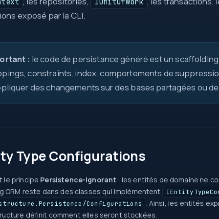
, les repositories,
, les transactions,
ntext
IUnitOfWork
ions exposé par la CLI.
ortant :
le code de persistance généré est un scaffolding
pings, constraints, index, comportements de suppression,
ppliquer des changements sur des bases partagées ou de
ity Type Configurations
t le principe
Persistence-Ignorant
: les entités de domaine ne con
g ORM reste dans des classes qui implémentent
IEntityTypeCo
. Ainsi, les entités 
structure.Persistence/Configurations
structure définit comment elles seront stockées.