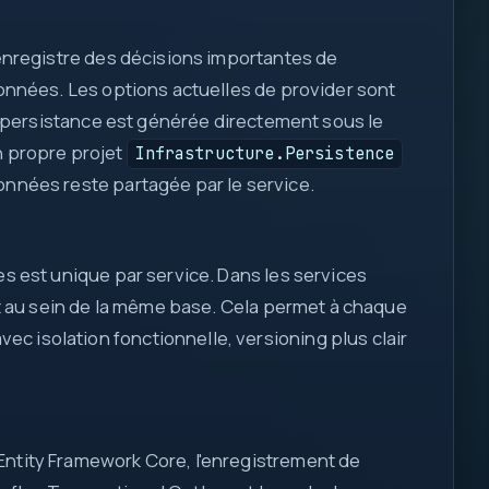
 enregistre des décisions importantes de
db
données. Les options actuelles de provider sont
req
I/O
la persistance est générée directement sous le
log
n propre projet
Infrastructure.Persistence
fn
1
200
données reste partagée par le service.
::
0
1
{ }
let
es est unique par service. Dans les services
map
=>
t au sein de la même base. Cela permet à chaque
await
c isolation fonctionnelle, versioning plus clair
if
=>
Entity Framework Core, l'enregistrement de