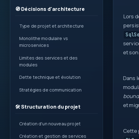
1
🧭 Décisions d'architecture
{ }
Lors d
=>
persis
Type de projet et architecture
var
let
SqlS
Monolithe modulaire vs
?.
servic
0x
microservices
et son
( )
Limites des services et des
&&
modules
new
Dette technique et évolution
Dans l
::
modul
Stratégies de communication
bound
et mig
🛠️ Structuration du projet
Création d'un nouveau projet
Cette 
Création et gestion de services