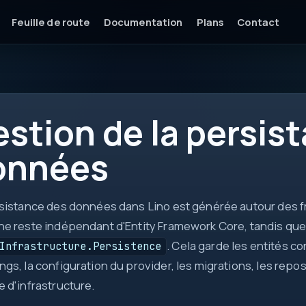
Feuille de route
Documentation
Plans
Contact
api
stion de la persis
DTO
ctx
onnées
async
ok
sistance des données dans Lino est générée autour des fro
e reste indépendant d'Entity Framework Core, tandis qu
. Cela garde les entités c
Infrastructure.Persistence
gs, la configuration du provider, les migrations, les reposito
 d'infrastructure.