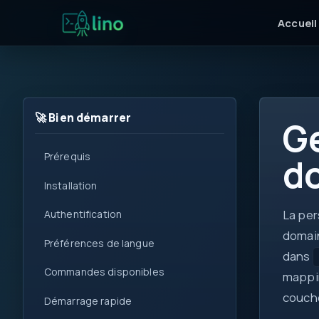
Accueil
🚀 Bien démarrer
Ge
Prérequis
d
for
Installation
i++
La per
Authentification
!=
domain
Préférences de langue
<T>
dans
get
Commandes disponibles
mappin
set
couche
0
Démarrage rapide