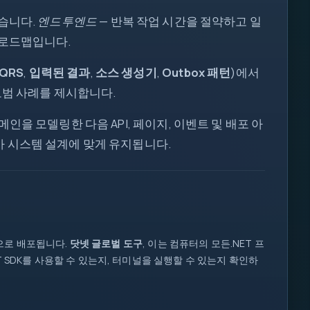
있습니다.
엔드투엔드
— 반복 작업 시간을 절약하고 일
</>
 로드맵입니다.
!=
db
QRS
,
입력된 결과
,
소스 생성기
,
Outbox 패턴
)에서
req
모범 사례를 제시합니다.
I/O
을 모델링한 다음 API, 페이지, 이벤트 및 배포 아
log
fn
 시스템 설계에 맞게 유지됩니다.
200
1
::
0
1
{ }
let
map
=>
await
으로 배포됩니다.
닷넷 글로벌 도구
, 이는 컴퓨터의 모든.NET 프
if
 SDK를 사용할 수 있는지, 터미널을 실행할 수 있는지 확인하
=>