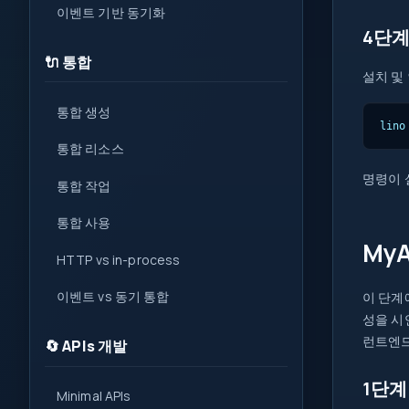
이벤트 기반 동기화
4단계
🔌 통합
설치 및
통합 생성
lino
통합 리소스
명령이 
통합 작업
통합 사용
My
HTTP vs in-process
이벤트 vs 동기 통합
이 단계
성을 시
런트엔드
🔄 APIs 개발
1단계
Minimal APIs