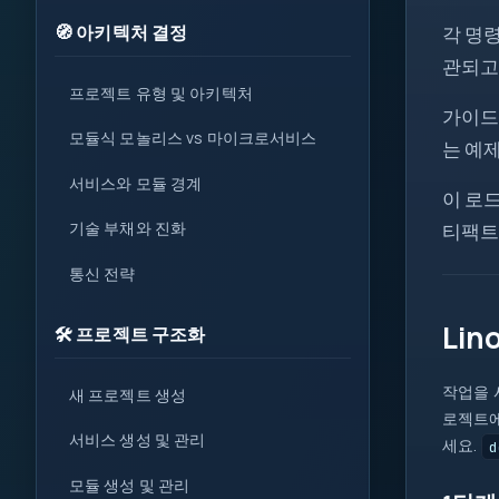
get
🧭 아키텍처 결정
각 명
set
0
관되고
1
프로젝트 유형 및 아키텍처
가이드
{ }
모듈식 모놀리스 vs 마이크로서비스
는 예
=>
서비스와 모듈 경계
let
var
이 로드
0x
기술 부채와 진화
티팩트
?.
( )
통신 전략
&&
new
Lin
🛠️ 프로젝트 구조화
::
작업을 
새 프로젝트 생성
로젝트에
서비스 생성 및 관리
세요.
d
모듈 생성 및 관리