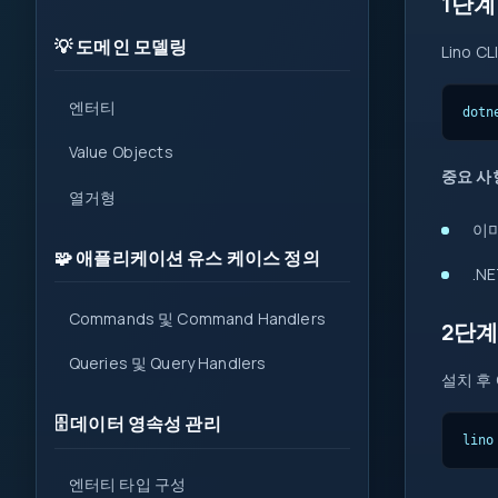
1단계
💡 도메인 모델링
Lino
엔터티
dotn
Value Objects
중요 사
열거형
이미
🧩 애플리케이션 유스 케이스 정의
.N
Commands 및 Command Handlers
2단계
Queries 및 Query Handlers
설치 후
🗄️ 데이터 영속성 관리
lino
엔터티 타입 구성