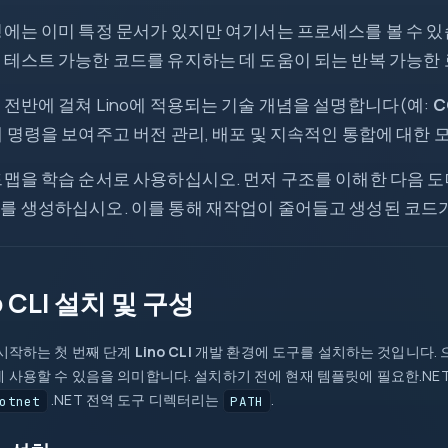
령에는 이미 특정 문서가 있지만 여기서는 프로세스를 볼 수 
 테스트 가능한 코드를 유지하는 데 도움이 되는 반복 가능한
0
 전반에 걸쳐 Lino에 적용되는 기술 개념을 설명합니다(예:
C
제 명령을 보여주고 버전 관리, 배포 및 지속적인 통합에 대한 
return
=>
맵을 학습 순서로 사용하십시오. 먼저 구조를 이해한 다음 도메인
try
new
를 생성하십시오. 이를 통해 재작업이 줄어들고 생성된 코드가
?
?.
src
map
int
=>
{ }
o CLI 설치 및 구성
Task
await
new
[]
시작하는 첫 번째 단계
Lino CLI
개발 환경에 도구를 설치하는 것입니다. 
id
 사용할 수 있음을 의미합니다. 설치하기 전에 현재 템플릿에 필요한.NET
.NET 전역 도구 디렉터리는
.
otnet
PATH