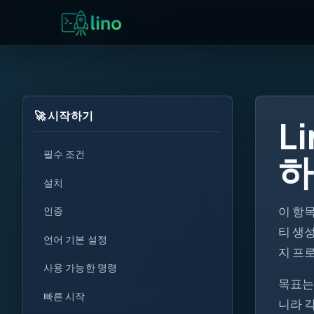
🚀 시작하기
L
필수 조건
하
설치
이 항
인증
for
티 생성
언어 기본 설정
지 프
i++
사용 가능한 명령
!=
목표는
빠른 시작
<T>
니라 