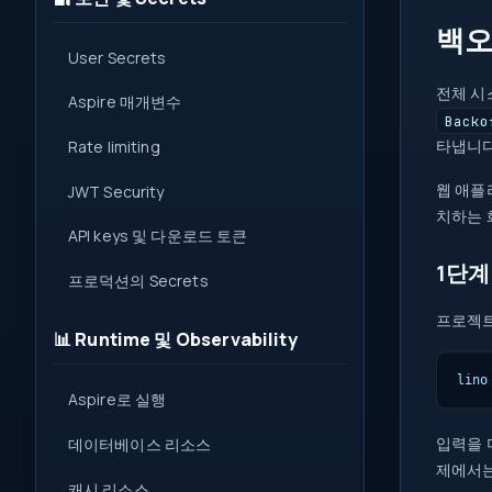
백오
User Secrets
전체 시
Aspire 매개변수
Backo
타냅니다
Rate limiting
웹 애플
JWT Security
치하는 
API keys 및 다운로드 토큰
1단계
프로덕션의 Secrets
프로젝트
📊 Runtime 및 Observability
lino
Aspire로 실행
입력을 
데이터베이스 리소스
제에서
캐시 리소스