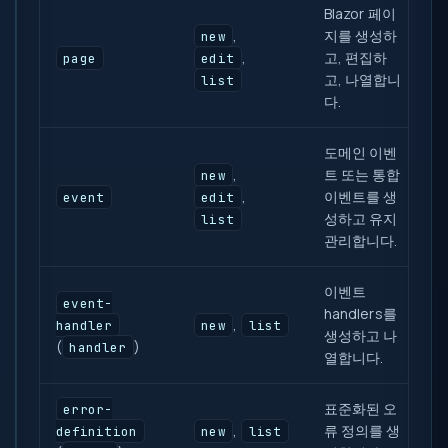
Blazor 페이
,
지를 생성하
new
,
고, 편집하
page
edit
고, 나열합니
list
다.
도메인 이벤
,
트 또는 통합
new
,
이벤트를 생
event
edit
성하고 유지
list
관리합니다.
이벤트
event-
handlers를
,
handler
new
list
생성하고 나
(
)
handler
열합니다.
표준화된 오
error-
,
류 정의를 생
definition
new
list