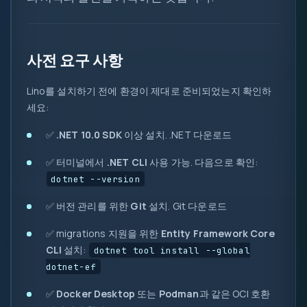
사전 요구 사항
Lino를 설치하기 전에 환경이 제대로 준비되었는지 확인하
세요:
0
✅
.NET 10.0 SDK
이상 설치.
.NET 다운로드
1
✅ 터미널에서
.NET CLI
사용 가능. 다음으로 확인:
{ }
dotnet --version
=>
let
✅ 버전 관리를 위한
Git
설치.
Git 다운로드
var
0x
✅ migrations 지원을 위한
Entity Framework Core
?.
CLI
설치:
dotnet tool install --global
( )
dotnet-ef
&&
✅
Docker Desktop
또는
Podman
과 같은 OCI 호환
new