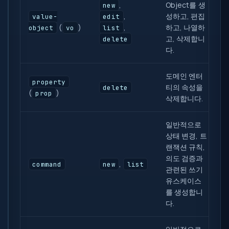
,
Object를 생
new
,
성하고, 편집
value-
edit
(
)
,
하고, 나열하
object
vo
list
고, 삭제합니
delete
다.
도메인 엔터
property
티의 속성을
delete
(
)
prop
삭제합니다.
일반적으로
상태 변경, 트
랜잭션 규칙,
의도 검증과
,
command
new
list
관련된 쓰기
유스케이스
를 생성합니
다.