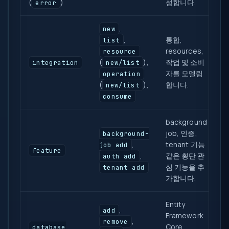
(
)
성합니다.
error
,
new
,
통합,
list
resources,
resource
(
),
작업 및 소비
integration
new/list
자를 모델링
operation
(
),
합니다.
new/list
consume
background
job, 인증,
background-
,
tenant 기능
job add
feature
,
같은 횡단 관
auth add
심 기능을 추
tenant add
가합니다.
Entity
,
add
Framework
,
remove
Core
database