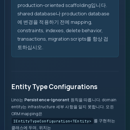
production-oriented scaffolding입니다.
shared database나 production database
에 변경을 적용하기 전에 mapping,
constraints, indexes, delete behavior,
transactions, migration scripts를 항상 검
토하십시오.
Entity Type Configurations
Lino는
Persistence-Ignorant
원칙을 따릅니다. domain
entity는 infrastructure 세부 사항을 알지 못합니다. 모든
ORM mapping은
를 구현하는
IEntityTypeConfiguration<TEntity>
클래스에 두며, 위치는