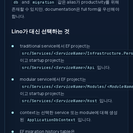
and
같은 alias가 productivity를 위해
db
migration
존재할 수 있지만, documentation은 full form을 우선해야
합니다.
Lino가 대신 선택하는 것
traditional service에서 EF project는
src/Services/
<ServiceName>
/Infrastructure.Per
이고 startup project는
입니다.
src/Services/
<ServiceName>
/Api
modular service에서 EF project는
src/Services/
<ServiceName>
/Modules/
<ModuleNam
이고 startup project는
입니다.
src/Services/
<ServiceName>
/Host
context는 선택한 service 또는 module에 대해 생성
된
입니다.
ApplicationDbContext
EF migration history table은