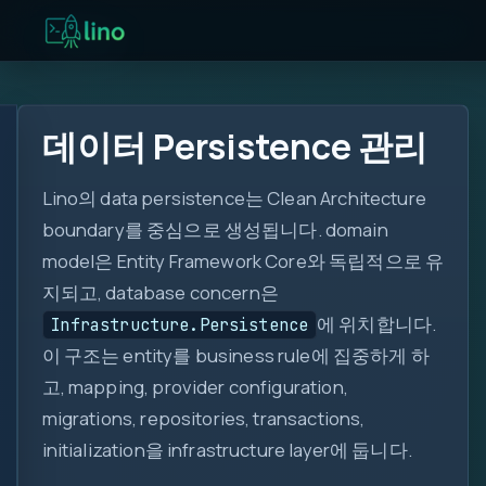
데이터 Persistence 관리
Lino의 data persistence는 Clean Architecture
boundary를 중심으로 생성됩니다. domain
model은 Entity Framework Core와 독립적으로 유
지되고, database concern은
에 위치합니다.
Infrastructure.Persistence
이 구조는 entity를 business rule에 집중하게 하
고, mapping, provider configuration,
migrations, repositories, transactions,
initialization을 infrastructure layer에 둡니다.