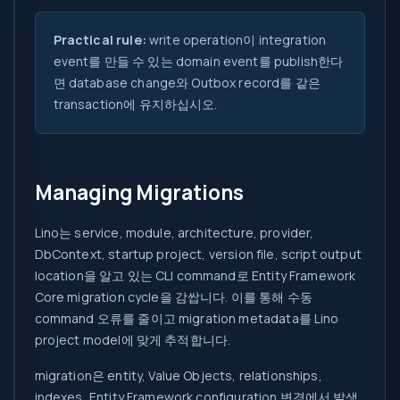
Practical rule:
write operation이 integration
event를 만들 수 있는 domain event를 publish한다
면 database change와 Outbox record를 같은
transaction에 유지하십시오.
Managing Migrations
Lino는 service, module, architecture, provider,
DbContext, startup project, version file, script output
location을 알고 있는 CLI command로 Entity Framework
Core migration cycle을 감쌉니다. 이를 통해 수동
command 오류를 줄이고 migration metadata를 Lino
project model에 맞게 추적합니다.
migration은 entity, Value Objects, relationships,
indexes, Entity Framework configuration 변경에서 발생