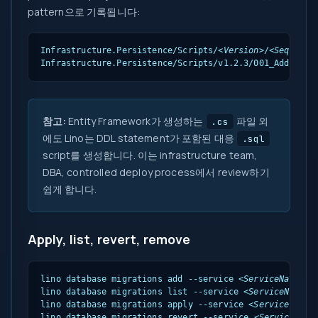
pattern으로 기록됩니다:
Infrastructure.Persistence/Scripts/
<Version>
/
<Sequence
Infrastructure.Persistence/Scripts/v1.2.3/001_AddCusto
참고:
Entity Framework가 생성하는
파일 외
.cs
에도 Lino는 DDL statement가 포함된 대응
.sql
script를 생성합니다. 이는 infrastructure team,
DBA, controlled deploy process에서 review하기
쉽게 합니다.
Apply, list, revert, remove
lino database migrations add --service 
<ServiceName>
 -
lino database migrations list --service 
<ServiceName>
 
lino database migrations apply --service 
<ServiceName>
lino database migrations revert --service 
<ServiceName