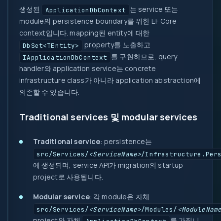
생성된
는 service 또는
ApplicationDbContext
module의 persistence boundary를 위한 EF Core
context입니다. mapping된 entity에 대한
property를 노출하고
DbSet<TEntity>
를 구현하므로, query
IApplicationDbContext
handler와 application service는 concrete
infrastructure class가 아니라 application abstraction에
의존할 수 있습니다.
Traditional services 및 modular services
Traditional service
: persistence는
src/Services/
<ServiceName>
/Infrastructure.Per
에 생성되며, service API가 migration의 startup
project로 사용됩니다.
Modular service
: 각 module은 자체
src/Services/
<ServiceName>
/Modules/
<ModuleNam
project와 자체
를 가집니
ApplicationDbContext