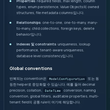
Properties
: required fields, max length, column
types, enum persistence, Value Objects의 owned
structures, file metadata columns입니다.
Relationships
: one-to-one, one-to-many, many-
to-many, child collections, foreign keys, delete
behavior입니다.
Indexes 및 constraints
: uniqueness, lookup
performance, tenant-aware uniqueness,
database level consistency입니다.
Global conventions
반복되는 convention은
또는 동
ModelConfiguration
등한 helper로 중앙화할 수 있습니다. 예를 들어 decimal
precision, collation,
conversion, naming
DateTime
convention, global filters, auditable properties, multi-
tenant field의 공통 rule이 여기에 해당합니다.