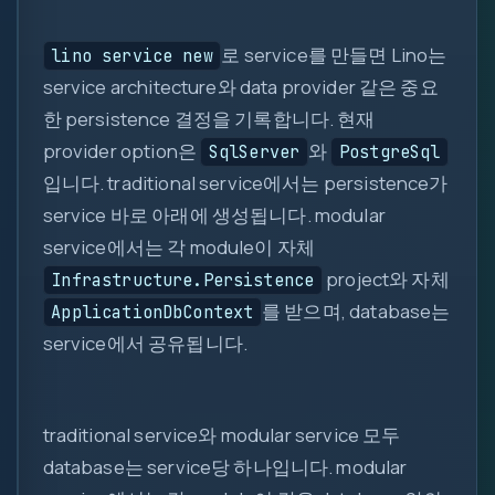
로 service를 만들면 Lino는
lino service new
service architecture와 data provider 같은 중요
한 persistence 결정을 기록합니다. 현재
provider option은
와
SqlServer
PostgreSql
0
입니다. traditional service에서는 persistence가
service 바로 아래에 생성됩니다. modular
1
service에서는 각 module이 자체
{ }
project와 자체
Infrastructure.Persistence
=>
를 받으며, database는
ApplicationDbContext
let
var
service에서 공유됩니다.
0x
?.
( )
traditional service와 modular service 모두
&&
database는 service당 하나입니다. modular
new