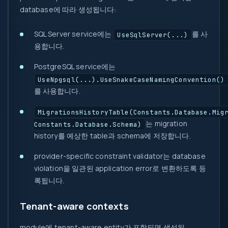
database에 따라 생성됩니다:
SQL Server service에는
를 사
UseSqlServer(...)
용합니다.
PostgreSQL service에는
UseNpgsql(...).UseSnakeCaseNamingConvention()
를 사용합니다.
MigrationsHistoryTable(Constants.Database.Mig
는 migration
Constants.Database.Schema)
history를 예상한 table과 schema에 저장합니다.
provider-specific constraint validator는 database
violation을 일관된 application error로 변환하도록 등
록됩니다.
Tenant-aware contexts
module에 tenant-aware entity가 포함되면 생성된