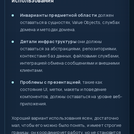
использования
Инварианты предметной области
должен
оставаться в сущностях, Value Objects, службах
домена и методах домена.
Детали инфраструктуры
они должны
оставаться за абстракциями, репозиториями,
контекстами баз данных, файловыми службами,
интеграцией обмена сообщениями и внешними
клиентами.
Проблемы с презентацией
, такие как
состояние UI, метки, макеты и поведение
компонентов, должны оставаться на уровне веб-
приложения.
Хороший вариант использования ясен, достаточно
мал, чтобы его можно было понять, и имеет строгие
границы: он координирует работу, но не становится