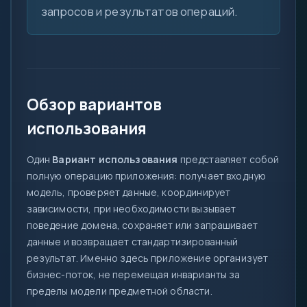
запросов и результатов операций.
Обзор вариантов
использования
Один
Вариант использования
представляет собой
полную операцию приложения: получает входную
модель, проверяет данные, координирует
зависимости, при необходимости вызывает
поведение домена, сохраняет или запрашивает
данные и возвращает стандартизированный
результат. Именно здесь приложение организует
бизнес-поток, не перемещая инварианты за
пределы модели предметной области.