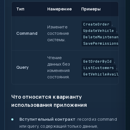
Тип
Намерение
Примеры
,
CreateOrder
Измените
,
UpdateVehicle
Command
состояние
,
DeleteMaintenance
системы.
SavePermissionsByRo
Чтение
,
GetOrderById
данных без
Query
,
ListCustomers
изменения
GetVehicleAvailabil
состояния.
Что относится к варианту
использования приложения
Вступительный контракт
: record из command
или query, содержащий только данные,