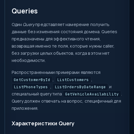
Queries
Один
Query
представляет намерение получить
данные без изменения состояния домена. Queries
предназначены для эффективного чтения,
возвращая именно те поля, которые нужны caller,
без загрузки целых объектов, когда в этом нет
необходимости.
Распространенными примерами являются
,
,
GetCustomerById
ListCustomers
,
и
ListPhoneTypes
ListOrdersByDateRange
специальный query типа
.
GetVehicleAvailability
Query должен отвечать на вопрос, специфичный для
приложения.
Характеристики Query