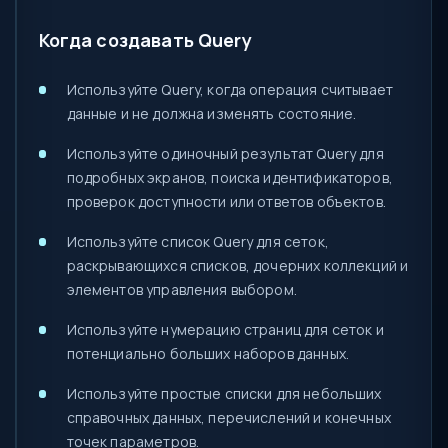
Когда создавать Query
Используйте Query, когда операция считывает
данные и не должна изменять состояние.
Используйте одиночный результат Query для
подробных экранов, поиска идентификаторов,
проверок доступности или ответов объектов.
Используйте список Query для сеток,
раскрывающихся списков, дочерних коллекций и
элементов управления выбором.
Используйте нумерацию страниц для сеток и
потенциально больших наборов данных.
Используйте простые списки для небольших
справочных данных, перечислений и конечных
точек параметров.