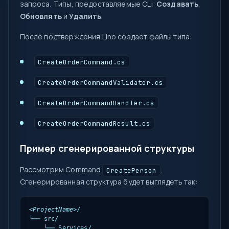
запроса. Типы, предоставляемые CLI:
Создавать
,
Обновлять
и
Удалить
.
После подтверждения Lino создает файлы типа:
CreateOrderCommand.cs
CreateOrderCommandValidator.cs
CreateOrderCommandHandler.cs
CreateOrderCommandResult.cs
Пример сгенерированной структуры
Рассмотрим Command
.
CreatePerson
Сгенерированная структура будет выглядеть так:
<ProjectName>
/

└── src/

    └── Services/
