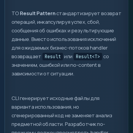
new
ТО
Result Pattern
стандартизирует возврат
::
операций, инкапсулируя успех, сбой,
сообщения об ошибках и результирующие
данные. Вместо использования исключений
для ожидаемых бизнес-потоков handler
возвращает
или
со
Result
Result<T>
значением, ошибкой или no-content в
зависимости от ситуации.
CLI генерирует исходные файлы для
варианта использования, но
сгенерированный код не заменяет анализ
предметной области. Разработчик по-
прежнему должен просмотреть handler,