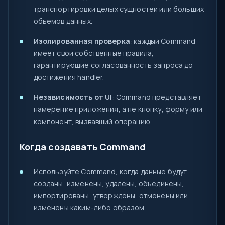
транспортировки целых сущностей или больших
объемов данных.
Изолированная проверка
: каждый Command
имеет свои собственные правила,
гарантирующие согласованность запроса до
достижения handler.
Независимость от UI
: Command представляет
намерение приложения, а не кнопку, форму или
компонент, вызвавший операцию.
Когда создавать Command
Используйте Command, когда данные будут
созданы, изменены, удалены, объединены,
импортированы, утверждены, отменены или
изменены каким-либо образом.