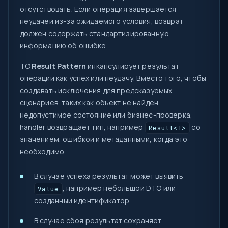
отсутствовать. Если операция завершается
неудачей из-за ожидаемого условия, возврат
должен содержать стандартизированную
информацию об ошибке.
ТО
Result Pattern
инкапсулирует результат
операции как успех или неудачу. Вместо того, чтобы
создавать исключения для предсказуемых
сценариев, таких как объект не найден,
недопустимое состояние или бизнес-проверка,
handler возвращает тип, например
со
Result<T>
значением, ошибкой и метаданными, когда это
необходимо.
В случае успеха результат может выявить
, например небольшой DTO или
Value
созданный идентификатор.
В случае сбоя результат сохраняет