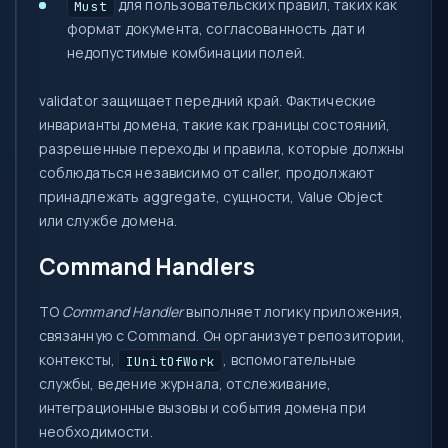
для пользовательских правил, таких как
Must
формат документа, согласованность дат и
недопустимые комбинации полей.
validator защищает передний край. Фактические
инварианты домена, такие как границы состояний,
разрешенные переходы и правила, которые должны
соблюдаться независимо от caller, продолжают
принадлежать aggregate, сущности, Value Object
или службе домена.
Command Handlers
ТО
Command Handler
выполняет логику приложения,
связанную с Command. Он организует репозитории,
контексты,
, вспомогательные
IUnitOfWork
службы, ведение журнала, отслеживание,
интеграционные вызовы и события домена при
необходимости.