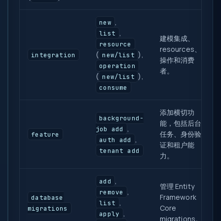
,
new
,
list
建模集成、
resource
resources、
(
),
integration
new/list
操作和消费
operation
者。
(
),
new/list
consume
添加横切功
background-
能，包括后台
,
job add
任务、身份验
feature
,
auth add
证和租户能
tenant add
力。
,
add
管理 Entity
,
remove
Framework
database
,
list
Core
migrations
,
apply
migrations。