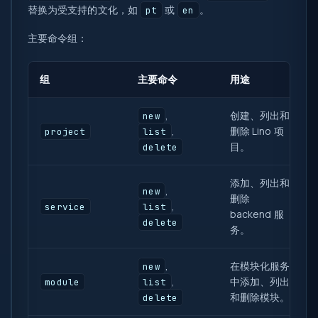
替换为受支持的文化，如
或
。
pt
en
主要命令组：
组
主要命令
用途
,
创建、列出和
new
,
删除 Lino 项
project
list
目。
delete
添加、列出和
,
new
删除
,
service
list
backend 服
delete
务。
,
在模块化服务
new
,
中添加、列出
module
list
和删除模块。
delete