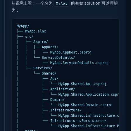
从视觉上看，一个名为
的初始 solution 可以理解
MyApp
为：
MyApp/

├── MyApp.slnx

├── src/

│   ├── Aspire/

│   │   ├── AppHost/

│   │   │   └── MyApp.AppHost.csproj

│   │   └── ServiceDefaults/

│   │       └── MyApp.ServiceDefaults.csproj

│   └── Services/

│       └── Shared/

│           ├── Api/

│           │   └── MyApp.Shared.Api.csproj

│           ├── Application/

│           │   └── MyApp.Shared.Application.csproj

│           ├── Domain/

│           │   └── MyApp.Shared.Domain.csproj

│           ├── Infrastructure/

│           │   └── MyApp.Shared.Infrastructure.csproj

│           └── Infrastructure.Persistence/

│               └── MyApp.Shared.Infrastructure.Persist