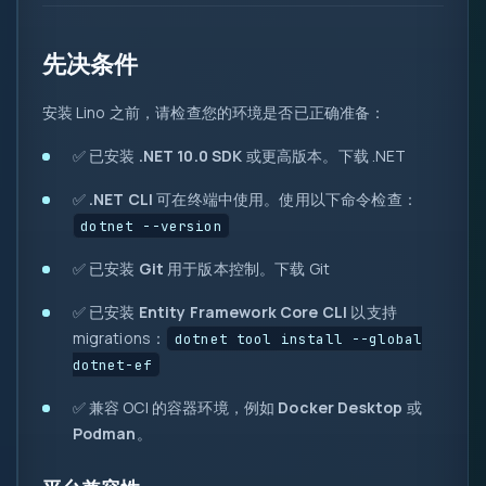
先决条件
安装 Lino 之前，请检查您的环境是否已正确准备：
✅ 已安装
.NET 10.0 SDK
或更高版本。
下载 .NET
0
✅
.NET CLI
可在终端中使用。使用以下命令检查：
1
dotnet --version
{ }
✅ 已安装
Git
用于版本控制。
下载 Git
=>
let
✅ 已安装
Entity Framework Core CLI
以支持
var
migrations：
dotnet tool install --global
0x
?.
dotnet-ef
( )
✅ 兼容 OCI 的容器环境，例如
Docker Desktop
或
&&
Podman
。
new