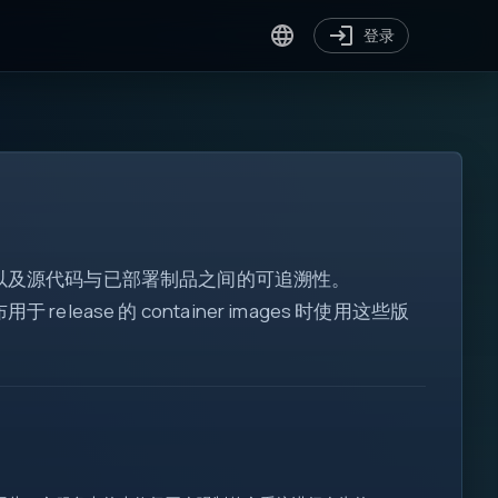
登录
 命令，以及源代码与已部署制品之间的可追溯性。
elease 的 container images 时使用这些版
[ ]
for
var
?.
</>
!=