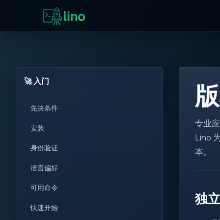
🚀 入门
版
先决条件
专业应
for
安装
Lino
i++
身份验证
本。
!=
语言偏好
<T>
可用命令
get
独
set
快速开始
0