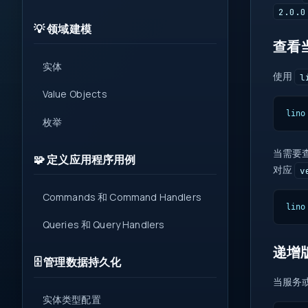
2.0.0
💡 领域建模
查看
实体
使用
l
Value Objects
lino
枚举
当需要
🧩 定义应用程序用例
对应
v
Commands 和 Command Handlers
lino
Queries 和 Query Handlers
递增
🗄️ 管理数据持久化
当服务或
实体类型配置