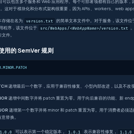
o 项目可以包含多个服务和 Web 应用程序。每个可部署项都有自己的版
ase。这对于模块化和分布式架构很重要，因为 APIs、workers、web ap
0
本存储在名为
的简单文本文件中。对于服务，该文件位
version.txt
return
应用程序，该文件位于
。
src/WebApps/
<WebAppName>
/version.txt
=>
些文件。
try
new
o 使用的 SemVer 规则
?
?.
map
int
src
R.MINOR.PATCH
=>
{ }
Task
await
TCH
递增最后一个数字，应用于兼容性修复、小型内部改进，以及不改
new
[]
id
NOR
递增中间数字并将 patch 重置为零。用于向后兼容的功能、新 end
JOR
递增第一个数字并将 minor 和 patch 重置为零。用于消费者必须适
有意替换。
可以表示第一个稳定版本，
表示兼容性修复，
1.0.0
1.0.1
1.1.0