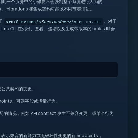
本，因此一个服务中的小修复不会强制整个系统进行人为的
ps、migrations 和集成契约可能以不同节奏演进。
db
于
。对于
src/Services/
<ServiceName>
/version.txt
req
Lino CLI 在列出、查看、递增以及生成带版本的 builds 时会
I/O
log
fn
1
200
::
0
1
{ }
let
map
=>
变公共契约的变更。
await
if
points、可选字段或增量行为。
=>
配的情况，例如 API contract 发生不兼容变更，或某个行为
表示兼容的新能力或无破坏性变更的新 endpoints，