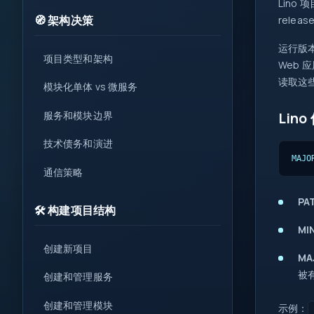
Lin
1
🧭 架构决策
rele
{ }
运行版
=>
项目类型和架构
Web 
var
let
读取这
模块化单体 vs 微服务
?.
0x
服务和模块边界
Lin
( )
技术债务和演进
&&
MAJO
new
通信策略
::
PA
🛠️ 构建项目结构
MI
创建新项目
MA
被
创建和管理服务
创建和管理模块
示例：