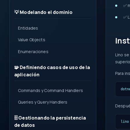
✅ 
💡 Modelando el dominio
✅ L
Entidades
Ins
Value Objects
Enumeraciones
Lino se
superio
🧩 Definiendo casos de uso de la
Para in
aplicación
dotn
Commands y Command Handlers
Queries y Query Handlers
Después
🗄️ Gestionando la persistencia
lino
de datos