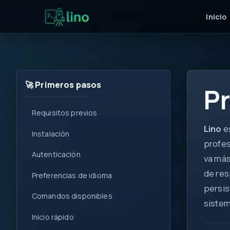
Inicio
🚀 Primeros pasos
Pr
Requisitos previos
Lino
es
for
Instalación
profes
i++
Autenticación
va más
!=
de res
Preferencias de idioma
<T>
persis
Comandos disponibles
get
sistem
set
Inicio rápido
0