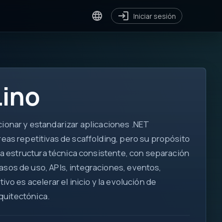
Iniciar sesión
Lino
ionar y estandarizar aplicaciones .NET
reas repetitivas de scaffolding, pero su propósito
[ ]
una estructura técnica consistente, con separación
for
asos de uso, APIs, integraciones, eventos,
var
vo es acelerar el inicio y la evolución de
?.
rquitectónica.
</>
!=