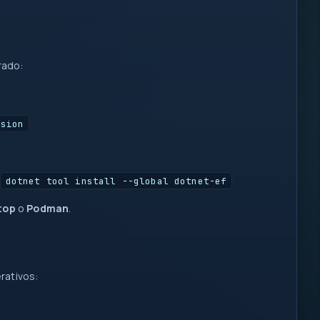
db
req
rado:
I/O
log
fn
1
200
rsion
::
0
1
{ }
let
dotnet tool install --global dotnet-ef
map
=>
top
o
Podman
.
await
if
=>
rativos: