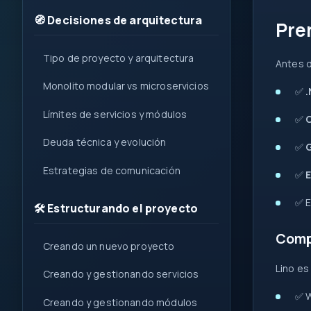
1
🧭 Decisiones de arquitectura
Pre
{ }
=>
Tipo de proyecto y arquitectura
Antes d
var
let
Monolito modular vs microservicios
✅
.
?.
0x
Límites de servicios y módulos
✅
C
( )
Deuda técnica y evolución
&&
✅
new
Estrategias de comunicación
✅
::
✅ E
🛠️ Estructurando el proyecto
Comp
Creando un nuevo proyecto
Lino es
Creando y gestionando servicios
✅ 
Creando y gestionando módulos