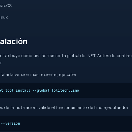
macOS
inux
talación
 distribuye como una herramienta global de .NET. Antes de continu
r.
stalar la versión más reciente, ejecute:
et tool install --global Tolitech.Lino
 de la instalación, valide el funcionamiento de Lino ejecutando:
 --version