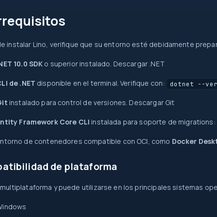
rrequisitos
0
return
e instalar Lino, verifique que su entorno esté debidamente prepa
=>
NET 10.0 SDK
o superior instalado.
Descargar .NET
try
new
?
LI de .NET
disponible en el terminal. Verifique con:
?.
dotnet --ve
map
int
src
Git
instalado para control de versiones.
Descargar Git
=>
{ }
Entity Framework Core CLI
instalada para soporte de migrations:
Task
await
new
ntorno de contenedores compatible con OCI, como
Docker Desk
[]
id
atibilidad de plataforma
 multiplataforma y puede utilizarse en los principales sistemas ope
Windows