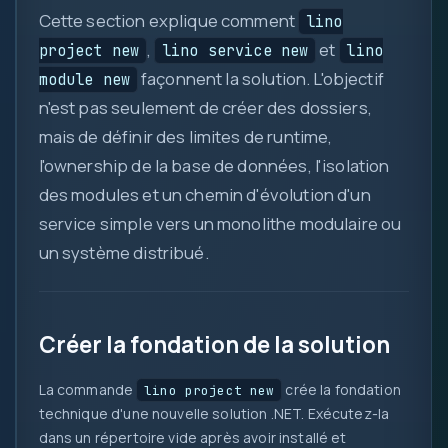
Cette section explique comment
lino
,
et
project new
lino service new
lino
façonnent la solution. L'objectif
module new
n'est pas seulement de créer des dossiers,
mais de définir des limites de runtime,
l'ownership de la base de données, l'isolation
0
des modules et un chemin d'évolution d'un
service simple vers un monolithe modulaire ou
1
un système distribué.
{ }
=>
let
var
Créer la fondation de la solution
0x
?.
( )
La commande
crée la fondation
lino project new
technique d'une nouvelle solution .NET. Exécutez-la
&&
dans un répertoire vide après avoir installé et