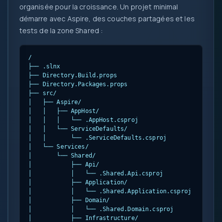
organisée pour la croissance. Un projet minimal
démarre avec Aspire, des couches partagées et les
tests de la zone Shared :
/

├── 
.slnx

├── Directory.Build.props

├── Directory.Packages.props

├── src/

│   ├── Aspire/

│   │   ├── AppHost/

│   │   │   └── 
.AppHost.csproj

│   │   └── ServiceDefaults/

│   │       └── 
.ServiceDefaults.csproj

│   └── Services/

│       └── Shared/

│           ├── Api/

│           │   └── 
.Shared.Api.csproj

│           ├── Application/

│           │   └── 
.Shared.Application.csproj

│           ├── Domain/

│           │   └── 
.Shared.Domain.csproj

│           ├── Infrastructure/
