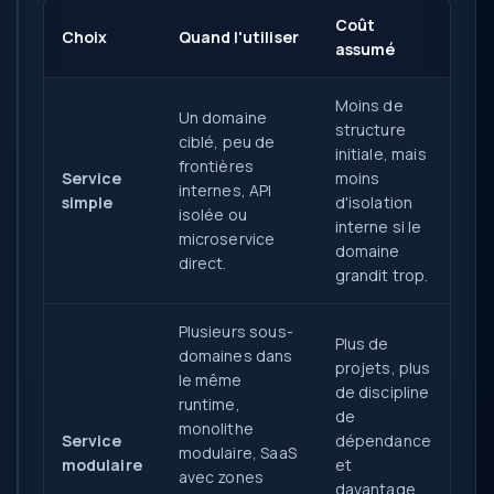
Coût
Choix
Quand l'utiliser
assumé
Moins de
Un domaine
structure
ciblé, peu de
initiale, mais
frontières
Service
moins
internes, API
simple
d'isolation
isolée ou
interne si le
microservice
domaine
direct.
grandit trop.
Plusieurs sous-
Plus de
domaines dans
projets, plus
le même
de discipline
runtime,
de
monolithe
Service
dépendance
modulaire, SaaS
modulaire
et
avec zones
davantage