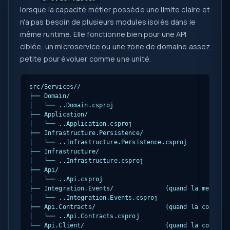
lorsque la capacité métier possède une limite claire et
n'a pas besoin de plusieurs modules isolés dans le
même runtime. Elle fonctionne bien pour une API
ciblée, un microservice ou une zone de domaine assez
petite pour évoluer comme une unité.
src/Services/
/

├── Domain/

│   └── 
.
.Domain.csproj

├── Application/

│   └── 
.
.Application.csproj

├── Infrastructure.Persistence/

│   └── 
.
.Infrastructure.Persistence.csproj

├── Infrastructure/

│   └── 
.
.Infrastructure.csproj

├── Api/

│   └── 
.
.Api.csproj

├── Integration.Events/              (quand la messager
│   └── 
.
.Integration.Events.csproj

├── Api.Contracts/                   (quand la consomma
│   └── 
.
.Api.Contracts.csproj

└── Api.Client/                      (quand la consomma