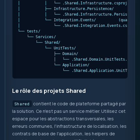
│           │   └── 
.Shared.Infrastructure.csproj

│           ├── Infrastructure.Persistence/

│           │   └── 
.Shared.Infrastructure.Persistence.
│           └── Integration.Events/          (quand la 
│               └── 
.Shared.Integration.Events.csproj

└── tests/

    └── Services/

        └── Shared/

            └── UnitTests/

                ├── Domain/

                │   └── 
.Shared.Domain.UnitTests.csproj
                └── Application/

                    └── 
.Shared.Application.UnitTests.
Le rôle des projets Shared
contient le code de plateforme partagé par
Shared
la solution. Ce n'est pas un service métier. Utilisez cet
espace pour les abstractions transversales, les
erreurs communes, l'infrastructure de localisation, les
contrats de base de l'application, les helpers de