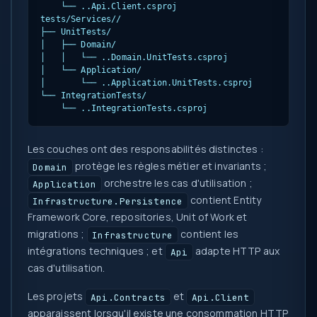
    └── 
.
.Api.Client.csproj

tests/Services/
/

├── UnitTests/

│   ├── Domain/

│   │   └── 
.
.Domain.UnitTests.csproj

│   └── Application/

│       └── 
.
.Application.UnitTests.csproj

└── IntegrationTests/

    └── 
.
.IntegrationTests.csproj
Les couches ont des responsabilités distinctes :
protège les règles métier et invariants ;
Domain
orchestre les cas d'utilisation ;
Application
contient Entity
Infrastructure.Persistence
Framework Core, repositories, Unit of Work et
migrations ;
contient les
Infrastructure
intégrations techniques ; et
adapte HTTP aux
Api
cas d'utilisation.
Les projets
et
Api.Contracts
Api.Client
apparaissent lorsqu'il existe une consommation HTTP