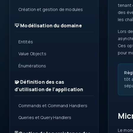
tenant 
Création et gestion de modules
des évé
les cha
💡 Modélisation du domaine
Lors de
asynchr
Entités
Ces opt
pour mo
Value Objects
Énumérations
Règl
tôt 
🧩 Définition des cas
sépa
d'utilisation de l'application
Commands et Command Handlers
Mic
Queries et Query Handlers
Le mono