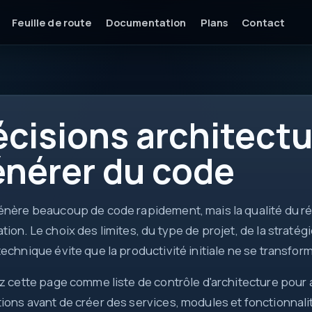
Feuille de route
Documentation
Plans
Contact
api
cisions architectu
DTO
ctx
énérer du code
async
ok
énère beaucoup de code rapidement, mais la qualité du ré
tion. Le choix des limites, du type de projet, de la strat
technique évite que la productivité initiale ne se transfor
ez cette page comme liste de contrôle d'architecture pour 
ions avant de créer des services, modules et fonctionnali