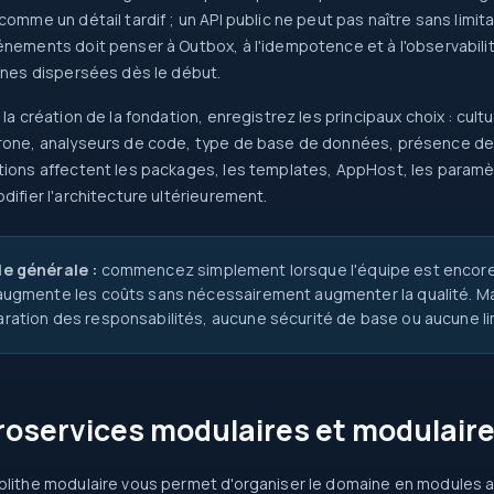
comme un détail tardif ; un API public ne peut pas naître sans limita
nements doit penser à Outbox, à l'idempotence et à l'observabilité
înes dispersées dès le début.
 la création de la fondation, enregistrez les principaux choix : cu
one, analyseurs de code, type de base de données, présence de l'a
ions affectent les packages, les templates, AppHost, les paramètr
difier l'architecture ultérieurement.
e générale :
commencez simplement lorsque l'équipe est encore e
augmente les coûts sans nécessairement augmenter la qualité. Mai
ration des responsabilités, aucune sécurité de base ou aucune li
roservices modulaires et modulair
lithe modulaire vous permet d'organiser le domaine en modules avec