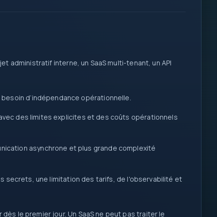
db
req
I/O
ojet administratif interne, un SaaS multi-tenant, un API
log
fn
1
200
::
0
 besoin d’indépendance opérationnelle.
1
{ }
ec des limites explicites et des coûts opérationnels
let
map
=>
await
ication asynchrone et plus grande complexité
if
=>
secrets, une limitation des tarifs, de l'observabilité et
dès le premier jour. Un SaaS ne peut pas traiter le