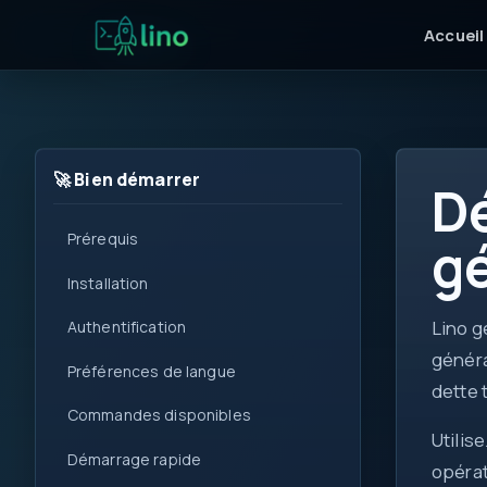
Accueil
🚀 Bien démarrer
Dé
Prérequis
g
for
Installation
i++
Lino g
Authentification
!=
généra
Préférences de langue
<T>
dette 
get
Commandes disponibles
Utilis
set
Démarrage rapide
0
opérat