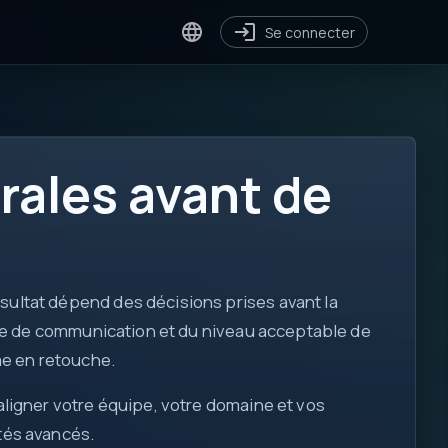
Se connecter
rales avant de
[ ]
sultat dépend des décisions prises avant la
for
égie de communication et du niveau acceptable de
var
me en retouche.
?.
aligner votre équipe, votre domaine et vos
</>
tés avancés.
!=