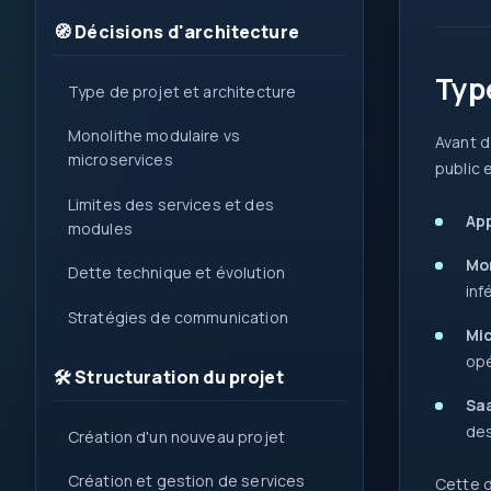
1
🧭 Décisions d'architecture
{ }
Typ
=>
Type de projet et architecture
var
let
Monolithe modulaire vs
Avant d
?.
0x
microservices
public 
( )
Limites des services et des
App
&&
modules
new
Mon
Dette technique et évolution
inf
::
Stratégies de communication
Mic
opé
🛠️ Structuration du projet
Saa
des
Création d'un nouveau projet
Création et gestion de services
Cette d