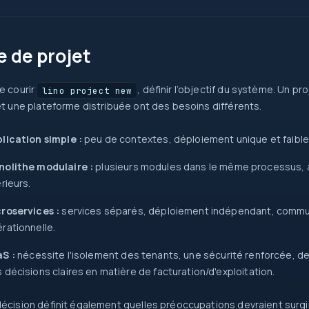
0
return
e de projet
=>
e courir
, définir l’objectif du système. Un pr
lino project new
try
new
et une plateforme distribuée ont des besoins différents.
?
?.
map
int
src
lication simple :
peu de contextes, déploiement unique et faible
=>
{ }
olithe modulaire :
plusieurs modules dans le même processus, av
Task
await
érieurs.
new
[]
roservices :
services séparés, déploiement indépendant, commun
id
rationnelle.
S :
nécessite l'isolement des tenants, une sécurité renforcée, des 
 décisions claires en matière de facturation/d'exploitation.
écision définit également quelles préoccupations devraient surgir 