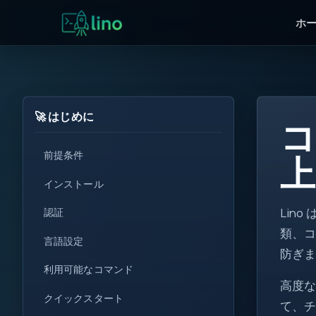
ホ
🚀 はじめに
コ
前提条件
上
for
インストール
i++
Lin
認証
!=
類、
言語設定
<T>
防ぎ
利用可能なコマンド
get
高度な
set
クイックスタート
0
て、