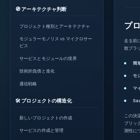
1
🧭 アーキテクチャ判断
{ }
プ
=>
プロジェクト種別とアーキテクチャ
var
let
モジュラーモノリス vs マイクロサー
走る前
?.
0x
ビス
散プラ
( )
サービスとモジュールの境界
簡
&&
技術的負債と進化
new
モ
通信戦略
::
マ
🛠️ プロジェクトの構造化
Sa
この決
新しいプロジェクトの作成
ブリック
サービスの作成と管理
測性に