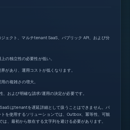
db
req
I/O
ト、マルチtenant SaaS、パブリック API、および分
log
fn
1
200
::
0
用上の独立性の必要性が低い。
1
{ }
境界があり、運用コストが低くなります。
let
map
運用の複雑さの増大。
=>
await
if
、可観測性、および明確な請求/運用の決定が必要です。
=>
aS はtenantを遅延詳細として扱うことはできません。パ
。イベントを使用するソリューションでは、Outbox、冪等性、可観
では、最初から散在する文字列を避ける必要があります。