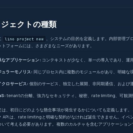
0
ロジェクトの種類
return
=>
に
、システムの目的を定義します。内部管理プロジェク
lino project new
try
new
ットフォームには、さまざまなニーズがあります。
?
?.
map
int
単なアプリケーション:
コンテキストが少なく、単一の導入であり、運
src
=>
{ }
ジュラーモノリス:
同じプロセス内に複数のモジュールがあり、明確な
Task
await
イクロサービス:
個別のサービス、独立した展開、非同期通信、および
new
[]
id
aS:
tenantの分離、強力なセキュリティ、秘密、rate limiting
定は、初日にどのような懸念事項が発生するかについても定義します。 Sa
 API は、rate limitingと明確な契約がなければ誕生できません
ついて考える必要があります。複数のカルチャを含むアプリケーション