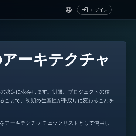
ログイン
のアーキテクチャ
[ ]
成前の決定に依存します。制限、プロジェクトの種
for
ることで、初期の生産性が手戻りに変わることを
var
?.
をアーキテクチャ チェックリストとして使用し
</>
!=