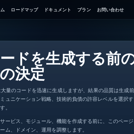
ーム
ロードマップ
ドキュメント
プラン
お問い合わせ
api
ードを生成する前
DTO
ctx
の決定
async
ok
o は大量のコードを迅速に生成しますが、結果の品質は生
コミュニケーション戦略、技術的負債の許容レベルを選択す
ます。
サービス、モジュール、機能を作成する前に、このページ
チーム、ドメイン、運用を調整します。