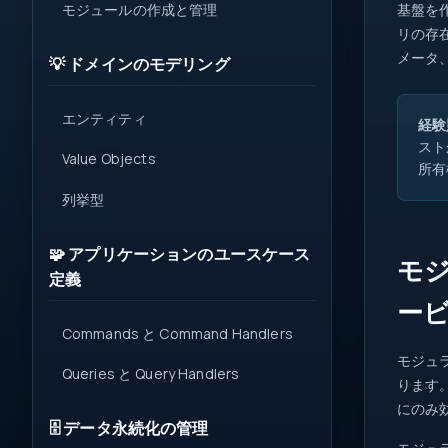
モジュールの作成と管理
基盤を
リの存
メータ
💡 ドメインのモデリング
エンティティ
経験
スト
Value Objects
所有
列挙型
🧩 アプリケーションのユースケース
モジ
定義
ー
Commands と Command Handlers
モジュ
Queries と Query Handlers
ります
にのみ
🗄️ データ永続化の管理