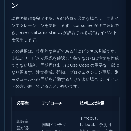
ン
現在の操作を完了するために応答が必要な場合は、同期イ
ンテグレーションを使用します。consumer が後で反応で
き、eventual consistency が許容される場合はイベント
を使用します。
この選択は、技術的な判断である前にビジネス判断です。
支払いサービスが承認を確認した後でなければ注文を作成
できない場合、同期呼び出しは Use Case の重要な一部に
なり得ます。注文作成が通知、プロジェクション更新、別
モジュールへの同期を起動するだけでよい場合は、イベン
トの方が適していることが多いです。
必要性
アプローチ
技術上の注意
Timeout、
即時応
同期インテグ
fallback、予測可
答が必
レーション
能なエラー、安定