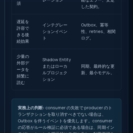
須
した契約。
遅延を
インテグレー
Outbox、冪等
許容で
ションイベン
性、retries、相関
きる後
ト
ログ。
続効果
少量の
Shadow Entity
外部デ
またはローカ
同期、最終的な更
ータを
ルプロジェク
新、最小モデル。
頻繁に
ション
読む
実務上の判断:
consumer の失敗で producer のト
ランザクションを取り消すべきでない場合は、
Outbox を伴うイベントを優先します。consumer
の応答がルール検証に必須である場合は、同期イン