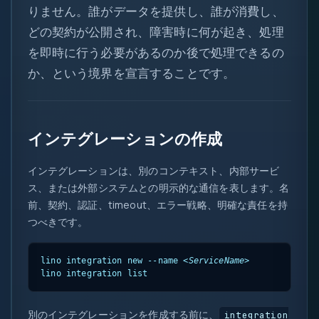
りません。誰がデータを提供し、誰が消費し、
どの契約が公開され、障害時に何が起き、処理
0
を即時に行う必要があるのか後で処理できるの
か、という境界を宣言することです。
1
{ }
=>
インテグレーションの作成
let
var
インテグレーションは、別のコンテキスト、内部サービ
0x
?.
ス、または外部システムとの明示的な通信を表します。名
前、契約、認証、timeout、エラー戦略、明確な責任を持
( )
つべきです。
&&
new
lino integration new --name 
<ServiceName>
lino integration list
::
別のインテグレーションを作成する前に、
integration