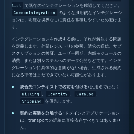
で既存のインテグレーションを確認してください。
list
のような汎用的なインテグレーシ
CommonIntegration
ョンは、明確な境界なしに責任を蓄積しやすいため避けま
す。
インテグレーションを作成する前に、それが解決する問題
を定義します。外部レジストリの参照、請求の送信、サブ
スクリプションの検証、ユーザー同期、内部モジュールの
消費、または別システムへのデータ公開などです。インテ
グレーションに具体的な意図がない場合、生成される契約
になる準備はまだできていない可能性があります。
統合先コンテキストで名前を付ける:
汎用名ではなく
、
、
、
Billing
Identity
Catalog
を優先します。
Shipping
契約と実装を分離する:
ドメインとアプリケーション
は、transport の詳細に直接依存すべきではありませ
ん。