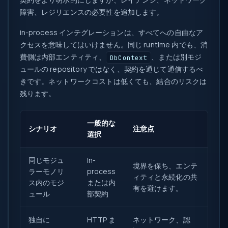
障害、レジリエンスの必要性を追加します。
in-process インテグレーションは、すべてへの自由なア
クセスを意味してはいけません。同じ runtime 内でも、消
費側は内部エンティティ、
、または別モジ
DbContext
ュールの repository ではなく、契約を通じて通信するべ
きです。ネットワークコストは低くても、結合のリスクは
残ります。
一般的な
シナリオ
注意点
選択
同じモジュ
In-
境界を保ち、エンテ
ラーモノリ
process
ィティと永続化の共
ス内のモジ
または内
有を避けます。
ュール
部契約
独自に
HTTP ま
ネットワーク、認