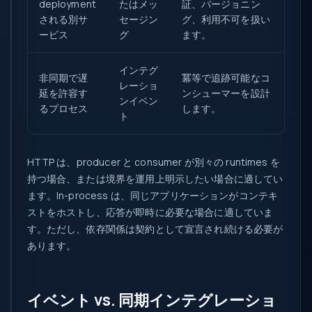
deployment
たはメッ
証、バージョニン
される別サ
セージン
グ、利用不可を扱い
ービス
グ
ます。
インテグ
非同期で遅
冪等で追跡可能なコ
レーショ
延を許容す
ンシューマーを設計
ンイベン
るプロセス
します。
ト
HTTP は、producer と consumer が別々の runtimes を
持つ場合、または境界を運用上明示したい場合に適してい
ます。In-process は、同じアプリケーションがコンテキ
ストをホストし、応答が即時に必要な場合に適していま
す。ただし、依存関係は契約として宣言され続ける必要が
あります。
イベント vs. 同期インテグレーショ