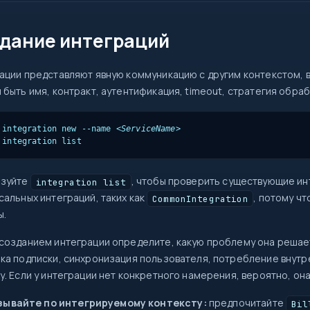
0
дание интеграций
return
=>
ации представляют явную коммуникацию с другим контекстом, 
 быть имя, контракт, аутентификация, timeout, стратегия обра
try
new
?
?.
 integration new --name 
<ServiceName>
map
int
src
 integration list
=>
{ }
Task
ьзуйте
, чтобы проверить существующие ин
await
integration list
сальных интеграций, таких как
, потому ч
new
CommonIntegration
[]
ы.
id
созданием интеграции определите, какую проблему она решает
ка подписки, синхронизация пользователя, потребление внутре
у. Если у интеграции нет конкретного намерения, вероятно, он
зывайте по интегрируемому контексту:
предпочитайте
Bil