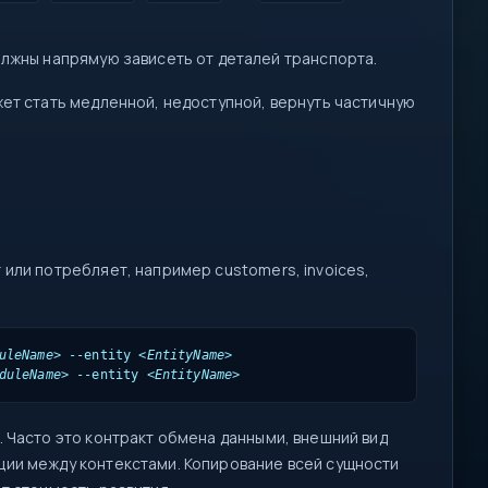
лжны напрямую зависеть от деталей транспорта.
ет стать медленной, недоступной, вернуть частичную
или потребляет, например customers, invoices,
uleName>
 --entity 
<EntityName>
duleName>
 --entity 
<EntityName>
 Часто это контракт обмена данными, внешний вид
ции между контекстами. Копирование всей сущности