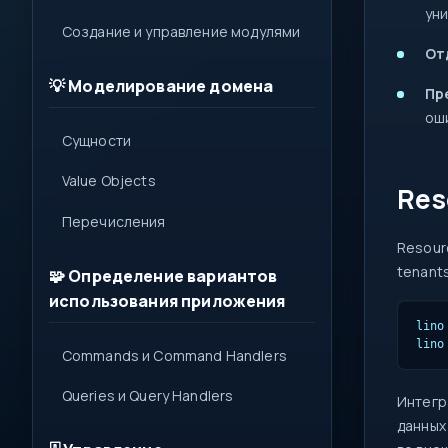
ун
Создание и управление модулями
От
💡 Моделирование домена
Пр
оши
Сущности
Value Objects
Res
Перечисления
Resour
tenants
🧩 Определение вариантов
использования приложения
lino
lino
Commands и Command Handlers
Queries и Query Handlers
Интегр
данных