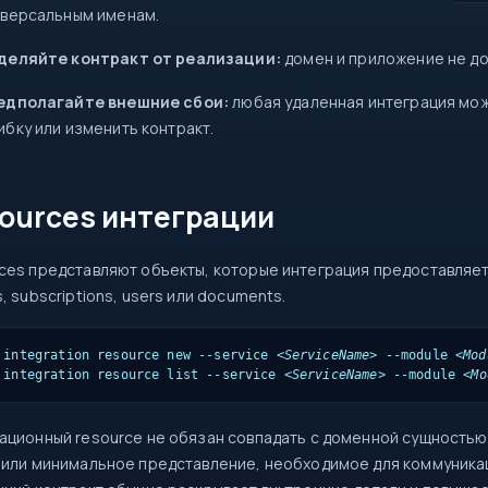
иверсальным именам.
деляйте контракт от реализации:
домен и приложение не до
едполагайте внешние сбои:
любая удаленная интеграция мож
бку или изменить контракт.
ources интеграции
ces представляют объекты, которые интеграция предоставляет 
, subscriptions, users или documents.
 integration resource new --service 
<ServiceName>
 --module 
<Mod
 integration resource list --service 
<ServiceName>
 --module 
<Mo
ационный resource не обязан совпадать с доменной сущностью.
 или минимальное представление, необходимое для коммуника