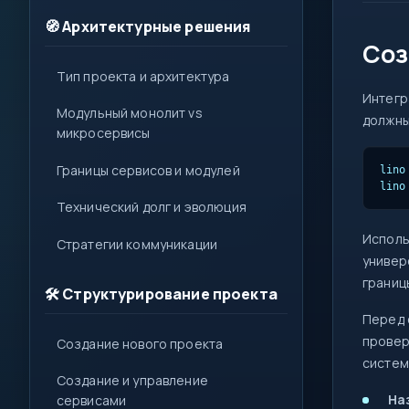
1
🧭 Архитектурные решения
{ }
Соз
=>
Тип проекта и архитектура
var
Интегр
let
Модульный монолит vs
должны
?.
0x
микросервисы
( )
Границы сервисов и модулей
lino
lino
&&
Технический долг и эволюция
new
Испол
Стратегии коммуникации
::
универ
границ
🛠️ Структурирование проекта
Перед 
провер
Создание нового проекта
систем
Создание и управление
На
сервисами