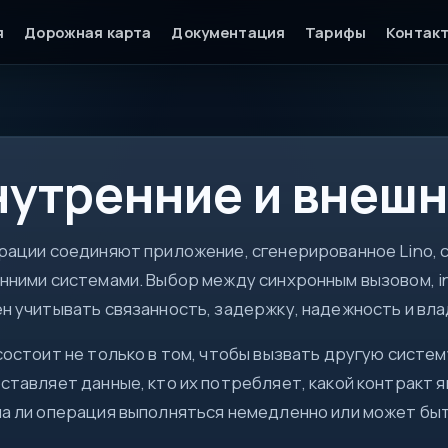
я
Дорожная карта
Документация
Тарифы
Контак
api
нутренние и внешн
DTO
ctx
async
рации соединяют приложение, сгенерированное Lino, с
ok
нними системами. Выбор между синхронным вызовом, i
н учитывать связанность, задержку, надежность и вла
состоит не только в том, чтобы вызвать другую систем
ставляет данные, кто их потребляет, какой контракт я
а ли операция выполняться немедленно или может быт