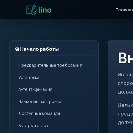
Главна
🚀 Начало работы
В
Предварительные требования
Интег
for
Установка
сторо
i++
Аутентификация
долже
!=
Языковые настройки
<T>
Цель 
предо
Доступные команды
get
должн
set
Быстрый старт
0