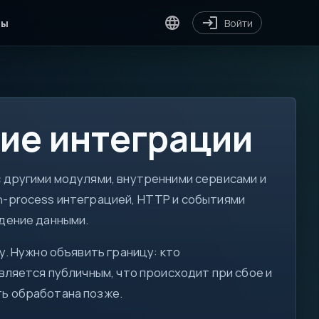
ты
Войти
ие интеграции
 другими модулями, внутренними сервисами и
n-process интеграцией, HTTP и событиями
[ ]
дение данными.
for
var
у. Нужно объявить границу: кто
?.
вляется публичным, что происходит при сбое и
</>
ь обработана позже.
!=