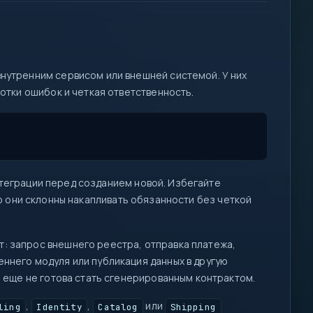
db
req
внутренним сервисом или внешней системой. У них
I/O
ботки ошибок и четкая ответственность.
log
fn
1
200
::
0
1
{ }
let
теграции перед созданием новой. Избегайте
map
=>
то они склонны накапливать обязанности без четкой
await
if
=>
: запрос внешнего реестра, отправка платежа,
ннего модуля или публикация данных в другую
а еще не готова стать сгенерированным контрактом.
,
,
или
ling
Identity
Catalog
Shipping