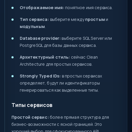
Отображаемое имя:
понятное имя сервиса.
Тип сервиса:
выберите между
простым
и
модульным
.
Database provider:
выберите SQL Server или
PostgreSQL для базы данных сервиса.
Архитектурный стиль:
сейчас Clean
Architecture для простых сервисов.
Strongly Typed IDs:
в простых сервисах
определяет, будут ли идентификаторы
генерироваться как выделенные типы.
Типы сервисов
Простой сервис:
более прямая структура для
бизнес-возможности с ясной границей. Это
хороший выбор для сфокусированного API,