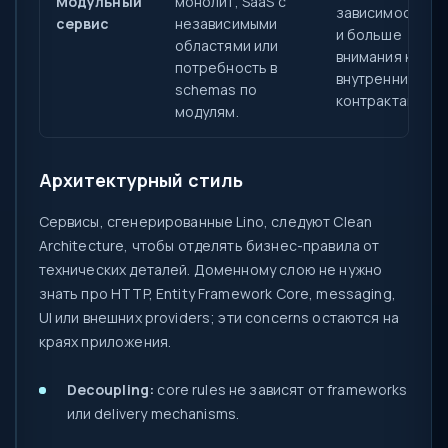
Модульный
монолит, SaaS с
зависимостей
сервис
независимыми
и больше
областями или
внимания к
потребность в
внутренним
schemas по
контрактам.
модулям.
Архитектурный стиль
Сервисы, сгенерированные Lino, следуют Clean
Architecture, чтобы отделять бизнес-правила от
технических деталей. Доменному слою не нужно
знать про HTTP, Entity Framework Core, messaging,
UI или внешних providers; эти concerns остаются на
краях приложения.
Decoupling:
core rules не зависят от frameworks
или delivery mechanisms.