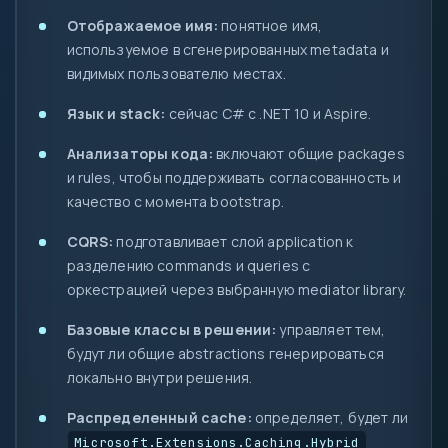
Отображаемое имя:
понятное имя,
используемое в сгенерированных metadata и
видимых пользователю местах.
Язык и stack:
сейчас C# с .NET 10 и Aspire.
Анализаторы кода:
включают общие packages
и rules, чтобы поддерживать согласованность и
качество с момента bootstrap.
CQRS:
подготавливает слой application к
разделению commands и queries с
оркестрацией через выбранную mediator library.
Базовые классы в решении:
управляет тем,
будут ли общие abstractions генерироваться
локально внутри решения.
Распределенный cache:
определяет, будет ли
Microsoft.Extensions.Caching.Hybrid