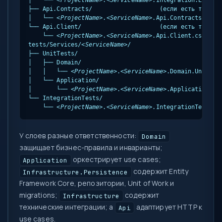
│   └── 
<ProjectName>
.
<ServiceName>
.Integration.Events.
├── Api.Contracts/                   (если есть типизир
│   └── 
<ProjectName>
.
<ServiceName>
.Api.Contracts.cspro
└── Api.Client/                      (если есть типизир
    └── 
<ProjectName>
.
<ServiceName>
.Api.Client.csproj

tests/Services/
<ServiceName>
/

├── UnitTests/

│   ├── Domain/

│   │   └── 
<ProjectName>
.
<ServiceName>
.Domain.UnitTest
│   └── Application/

│       └── 
<ProjectName>
.
<ServiceName>
.Application.Uni
└── IntegrationTests/

    └── 
<ProjectName>
.
<ServiceName>
.IntegrationTests.c
У слоев разные ответственности:
Domain
защищает бизнес-правила и инварианты;
оркестрирует use cases;
Application
содержит Entity
Infrastructure.Persistence
Framework Core, репозитории, Unit of Work и
migrations;
содержит
Infrastructure
технические интеграции; а
адаптирует HTTP к
Api
use cases.