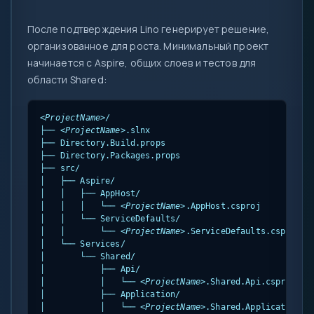
После подтверждения Lino генерирует решение,
организованное для роста. Минимальный проект
начинается с Aspire, общих слоев и тестов для
области Shared:
<ProjectName>
/

├── 
<ProjectName>
.slnx

├── Directory.Build.props

├── Directory.Packages.props

├── src/

│   ├── Aspire/

│   │   ├── AppHost/

│   │   │   └── 
<ProjectName>
.AppHost.csproj

│   │   └── ServiceDefaults/

│   │       └── 
<ProjectName>
.ServiceDefaults.csproj

│   └── Services/

│       └── Shared/

│           ├── Api/

│           │   └── 
<ProjectName>
.Shared.Api.csproj

│           ├── Application/

│           │   └── 
<ProjectName>
.Shared.Application.cs