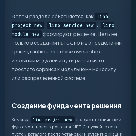
В этом разделе объясняется, как
lino
,
и
project new
lino service new
lino
формируют решение. Цель не
module new
только в создании папок, но и в определении
границ runtime, database ownership,
0
изоляции модулей и пути развития от
1
простого сервиса к модульному монолиту
или распределенной системе.
{ }
=>
let
var
Создание фундамента решения
0x
?.
( )
Команда
создает технический
lino project new
фундамент нового решения .NET. Запускайте ее в
&&
пустом каталоге после установки и аутентификации