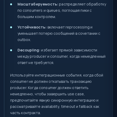
Масштабируемость:
распределяет обработку
по consumers и queues, поглощая пики с
большим контролем.
Устойчивость:
включает reprocessing и
уменьшает потерю сообщений в сочетании с
outbox.
Decoupling:
избегает прямой зависимости
между producer и consumer, когда немедленный
ответ не требуется.
Используйте интеграционные события, когда сбой
consumer не должен откатывать транзакцию
producer. Когда consumer должен ответить
немедленно, чтобы завершить use case,
предпочитайте явную синхронную интеграцию и
рассматривайте availability, timeout и fallback как
часть контракта.