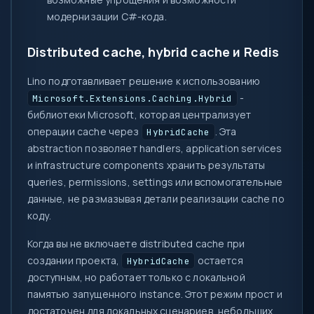
модернизации C#-кода.
Distributed cache, hybrid cache и Redis
Lino подготавливает решение к использованию
-
Microsoft.Extensions.Caching.Hybrid
библиотеки Microsoft, которая централизует
операции cache через
. Эта
HybridCache
abstraction позволяет handlers, application services
и infrastructure components хранить результаты
queries, permissions, settings или вспомогательные
данные, не размазывая детали реализации cache по
коду.
Когда вы не включаете distributed cache при
создании проекта,
остается
HybridCache
доступным, но работает только с локальной
памятью запущенного instance. Этот режим прост и
достаточен для локальных сценариев, небольших