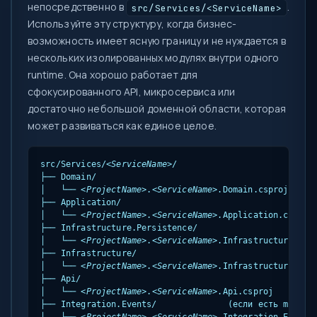
непосредственно в
.
src/Services/<ServiceName>
Используйте эту структуру, когда бизнес-
возможность имеет ясную границу и не нуждается в
нескольких изолированных модулях внутри одного
runtime. Она хорошо работает для
сфокусированного API, микросервиса или
достаточно небольшой доменной области, которая
может развиваться как единое целое.
src/Services/
<ServiceName>
/

├── Domain/

│   └── 
<ProjectName>
.
<ServiceName>
.Domain.csproj

├── Application/

│   └── 
<ProjectName>
.
<ServiceName>
.Application.csproj

├── Infrastructure.Persistence/

│   └── 
<ProjectName>
.
<ServiceName>
.Infrastructure.Pers
├── Infrastructure/

│   └── 
<ProjectName>
.
<ServiceName>
.Infrastructure.cspr
├── Api/

│   └── 
<ProjectName>
.
<ServiceName>
.Api.csproj

├── Integration.Events/              (если есть messagi