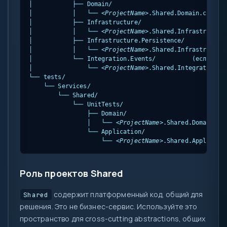
│           ├── Domain/

│           │   └── 
<ProjectName>
.Shared.Domain.csproj

│           ├── Infrastructure/

│           │   └── 
<ProjectName>
.Shared.Infrastructure
│           ├── Infrastructure.Persistence/

│           │   └── 
<ProjectName>
.Shared.Infrastructure
│           └── Integration.Events/          (если есть
│               └── 
<ProjectName>
.Shared.Integration.Ev
└── tests/

    └── Services/

        └── Shared/

            └── UnitTests/

                ├── Domain/

                │   └── 
<ProjectName>
.Shared.Domain.Uni
                └── Application/

                    └── 
<ProjectName>
.Shared.Applicati
Роль проектов Shared
содержит платформенный код, общий для
Shared
решения. Это не бизнес-сервис. Используйте это
пространство для cross-cutting abstractions, общих