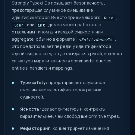
Strongly Typed IDs повышают безопасность,
предотвращая случайное смешивание
идентификаторов. Вместо приема любого
,
Guid
или
домен может работать с
long
int
отдельным типом для каждой сущности или
aggregate, обычно в формате
.
<EntityName>
Id
Это предотвращает передачу идентификатора
одной сущности туда, где ожидался другой, и делает
сигнатуры выразительнее в commands, queries,
entities, handlers и mappings.
Type safety:
предотвращает случайное
смешивание идентификаторов разных
сущностей.
Ясность:
делает сигнатуры и контракты
выразительнее, чем свободные primitive types.
Рефакторинг:
концентрирует изменения