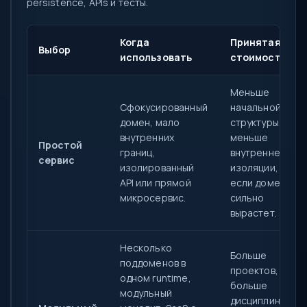
persistence, APIs и тесты.
Когда
Принятая
Выбор
использовать
стоимость
Меньше
Сфокусированный
начальной
домен, мало
структуры, но
внутренних
меньше
Простой
границ,
внутренней
сервис
изолированный
изоляции,
API или прямой
если домен
микросервис.
сильно
вырастет.
Несколько
Больше
поддоменов в
проектов,
одном runtime,
больше
модульный
дисциплины