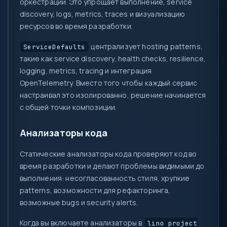
оркестрации. Это упрощает выполнение, service
discovery, logs, metrics, traces и визуализацию
ресурсов во время разработки.
централизует hosting patterns,
ServiceDefaults
такие как service discovery, health checks, resilience,
logging, metrics, tracing и интеграция
OpenTelemetry. Вместо того чтобы каждый сервис
настраивал это изолированно, решение начинается
с общей точки композиции.
Анализаторы кода
Статические анализаторы кода проверяют код во
время разработки и делают проблемы видимыми до
выполнения: несогласованность стиля, хрупкие
patterns, возможности для рефакторинга,
возможные bugs и security alerts.
Когда вы включаете анализаторы в
lino project