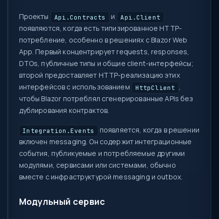
Проекты
и
Api.Contracts
Api.Client
появляются, когда есть типизированное HTTP-
потребление, особенно в решениях с Blazor Web
App. Первый концентрирует requests, responses,
DTOs, публичные типы и общие client-интерфейсы;
второй предоставляет HTTP-реализацию этих
интерфейсов с использованием
,
HttpClient
чтобы Blazor потреблял сгенерированные APIs без
дублирования контрактов.
появляется, когда в решении
Integration.Events
включен messaging. Он содержит интеграционные
события, публикуемые и потребляемые другими
модулями, сервисами или системами, обычно
вместе с инфраструктурой messaging и outbox.
Модульный сервис