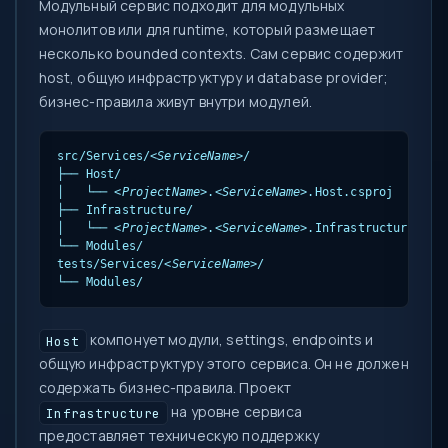
Модульный сервис подходит для модульных
монолитов или для runtime, который размещает
несколько bounded contexts. Сам сервис содержит
host, общую инфраструктуру и database provider;
бизнес-правила живут внутри модулей.
src/Services/
<ServiceName>
/

├── Host/

│   └── 
<ProjectName>
.
<ServiceName>
.Host.csproj

├── Infrastructure/

│   └── 
<ProjectName>
.
<ServiceName>
.Infrastructure.cspr
└── Modules/

tests/Services/
<ServiceName>
/

└── Modules/
компонует модули, settings, endpoints и
Host
общую инфраструктуру этого сервиса. Он не должен
содержать бизнес-правила. Проект
на уровне сервиса
Infrastructure
предоставляет техническую поддержку