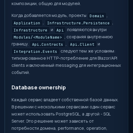
композиции, общую для модулей.
Когда добавляется модуль, проекты
,
Domain
,
,
Application
Infrastructure.Persistence
и
появляются внутри
Infrastructure
Api
, сохраняя внутреннюю
Modules/<ModuleName>
границу.
,
и
Api.Contracts
Api.Client
следуют тем же условиям:
Integration.Events
типизированное HTTP-потребление для Blazor/API
clients и включенный messaging для интеграционных
событий.
Database ownership
Каждый сервис владеет собственной базой данных.
В решении с несколькими сервисами один сервис
может использовать PostgreSQL, а другой - SQL
Server. Это решение может зависеть от
потребности домена, performance, operation,