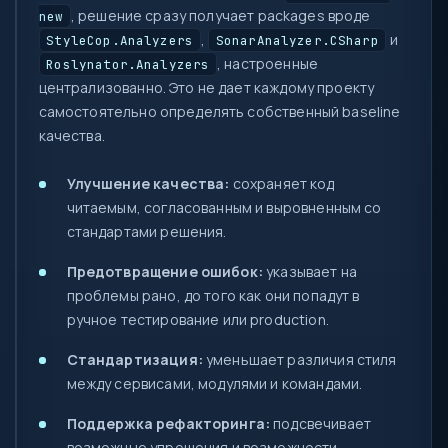
, решение сразу получает packages вроде
new
,
и
StyleCop.Analyzers
SonarAnalyzer.CSharp
, настроенные
Roslynator.Analyzers
централизованно. Это не дает каждому проекту
самостоятельно определять собственный baseline
качества.
Улучшение качества:
сохраняет код
читаемым, согласованным и выровненным со
стандартами решения.
Предотвращение ошибок:
указывает на
проблемы рано, до того как они попадут в
ручное тестирование или production.
Стандартизация:
уменьшает различия стиля
между сервисами, модулями и командами.
Поддержка рефакторинга:
подсвечивает
возможные упрощения и возможности