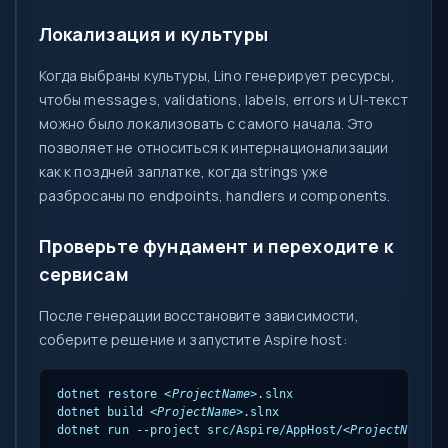
Локализация и культуры
Когда выбраны культуры, Lino генерирует ресурсы,
чтобы messages, validations, labels, errors и UI-текст
можно было локализовать с самого начала. Это
позволяет не относиться к интернационализации
как к поздней заплатке, когда strings уже
разбросаны по endpoints, handlers и components.
Проверьте фундамент и переходите к
сервисам
После генерации восстановите зависимости,
соберите решение и запустите Aspire host:
dotnet restore 
<ProjectName>
.slnx

dotnet build 
<ProjectName>
.slnx

dotnet run --project src/Aspire/AppHost/
<ProjectName>
.