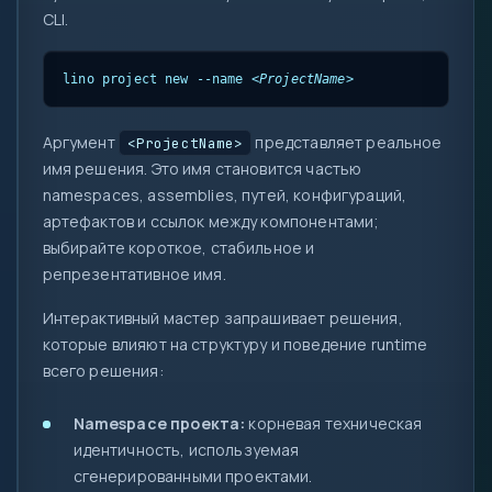
new
CLI.
::
lino project new --name 
<ProjectName>
Аргумент
представляет реальное
<ProjectName>
имя решения. Это имя становится частью
namespaces, assemblies, путей, конфигураций,
артефактов и ссылок между компонентами;
выбирайте короткое, стабильное и
репрезентативное имя.
Интерактивный мастер запрашивает решения,
которые влияют на структуру и поведение runtime
всего решения:
Namespace проекта:
корневая техническая
идентичность, используемая
сгенерированными проектами.