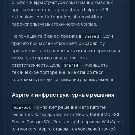
ошибок, инфраструктуры локализации, базовых
application contracts, persistence helpers, API
extensions, host integration, observability и
переиспользуемых технических utilities.
Не помещайте бизнес-правила в
. Если
Shared
правило принадлежит конкретной capability
приложения, оно должно находиться в сервисе или
модуле, которому принадлежит эта
ответственность. Цель
- уменьшать
Shared
техническое повторение, а не становиться
коротким путем для связывания разных доменов.
Aspire и инфраструктурные решения
компонует решение и его runtime
AppHost
resources. Когда добавляются Redis, RabbitMQ, SQL
Server, PostgreSQL, Redis Insight, сервисы, WebApps
или workers, Aspire становится локальной точкой