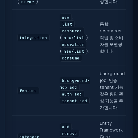
(
)
성합니다.
error
,
new
,
통합,
list
resources,
resource
(
),
작업 및 소비
integration
new/list
자를 모델링
operation
(
),
합니다.
new/list
consume
background
job, 인증,
background-
,
tenant 기능
job add
feature
,
같은 횡단 관
auth add
심 기능을 추
tenant add
가합니다.
Entity
,
add
Framework
,
remove
Core
database