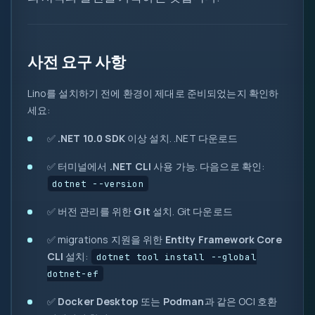
사전 요구 사항
Lino를 설치하기 전에 환경이 제대로 준비되었는지 확인하
0
세요:
1
✅
.NET 10.0 SDK
이상 설치.
.NET 다운로드
{ }
✅ 터미널에서
.NET CLI
사용 가능. 다음으로 확인:
dotnet --version
=>
let
✅ 버전 관리를 위한
Git
설치.
Git 다운로드
var
0x
✅ migrations 지원을 위한
Entity Framework Core
?.
( )
CLI
설치:
dotnet tool install --global
dotnet-ef
&&
✅
Docker Desktop
또는
Podman
과 같은 OCI 호환
new