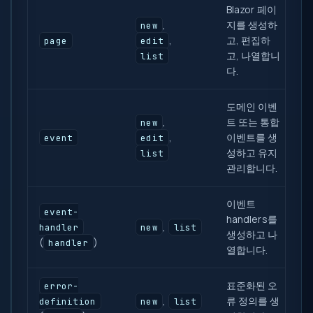
Blazor 페이
,
지를 생성하
new
,
고, 편집하
page
edit
고, 나열합니
list
다.
도메인 이벤
,
트 또는 통합
new
,
이벤트를 생
event
edit
성하고 유지
list
관리합니다.
이벤트
event-
handlers를
,
handler
new
list
생성하고 나
(
)
handler
열합니다.
표준화된 오
error-
,
류 정의를 생
definition
new
list