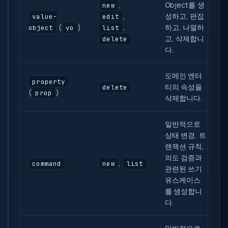
,
Object를 생
new
,
성하고, 편집
value-
edit
(
)
,
하고, 나열하
object
vo
list
고, 삭제합니
delete
다.
도메인 엔터
property
티의 속성을
delete
(
)
prop
삭제합니다.
일반적으로
상태 변경, 트
랜잭션 규칙,
의도 검증과
,
command
new
list
관련된 쓰기
유스케이스
를 생성합니
다.