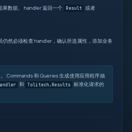
!=
据。 handler 返回一个
或者
Result
db
req
I/O
仍然必须检查 handler，确认所选属性，添加业务
log
fn
1
200
::
0
1
{ }
目。 Commands 和 Queries 生成使用应用程序抽
let
map
和
标准化请求的
andler
Tolitech.Results
=>
await
if
=>