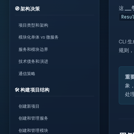
1
这
__
🧭 架构决策
{ }
Resu
项目类型和架构
=>
var
let
模块化单体 vs 微服务
CLI
?.
0x
服务和模块边界
规则
( )
技术债务和演进
&&
通信策略
new
重
::
象
🛠️ 构建项目结构
处
创建新项目
创建和管理服务
创建和管理模块