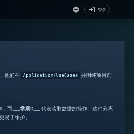
登录
o，他们在
并围绕项目前
Application/UseCases
[ ]
for
var
作，而
__学期0__
代表读取数据的操作。这种分离
?.
更易于维护。
</>