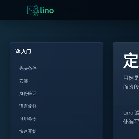
🚀 入门
定
先决条件
用例是
安装
for
面阶段
i++
身份验证
!=
语言偏好
<T>
Lin
可用命令
使编
get
快速开始
set
0