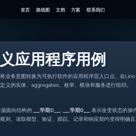
首页
路线图
文档
方案
联系我们
api
义应用程序用例
DTO
ctx
将业务意图转换为可执行软件的应用程序层入口点。在Lin
async
ok
定义的实体、aggregates、枚举、模块和服务进行组织。
o 遵循面向结构的
__学期0__
:
__学期0__
表示改变状态的操
写规则、读取模型、验证、跟踪、记录和响应契约变得明确且