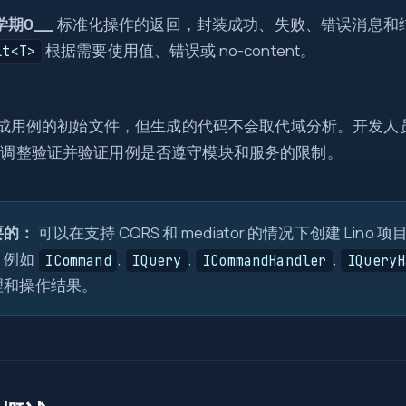
学期0__
标准化操作的返回，封装成功、失败、错误消息和结果数
0
根据需要使用值、错误或 no-content。
lt<T>
return
=>
 生成用例的初始文件，但生成的代码不会取代域分析。开发人员
try
new
，调整验证并验证用例是否遵守模块和服务的限制。
?
?.
map
src
int
=>
{ }
要的：
可以在支持 CQRS 和 mediator 的情况下创建 Lino 项
Task
await
，例如
,
,
,
ICommand
IQuery
ICommandHandler
IQueryH
new
[]
理和操作结果。
id