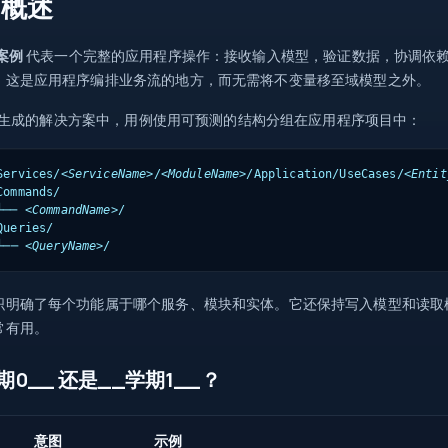
例概述
案例
代表一个完整的应用程序操作：接收输入模型，验证数据，协调依
。这是应用程序编排业务流的地方，而无需将不变量移至域模型之外。
ino 生成的解决方案中，用例使用可预测的结构分组在应用程序项目中：
Services/
<ServiceName>
/
<ModuleName>
/Application/UseCases/
<Entit
Commands/

└── 
<CommandName>
/

Queries/

   └── 
<QueryName>
/
织明确了每个功能属于哪个服务、模块和实体。它还保持写入模型和读取模
常有用。
期0__ 还是__学期1__？
意图
示例