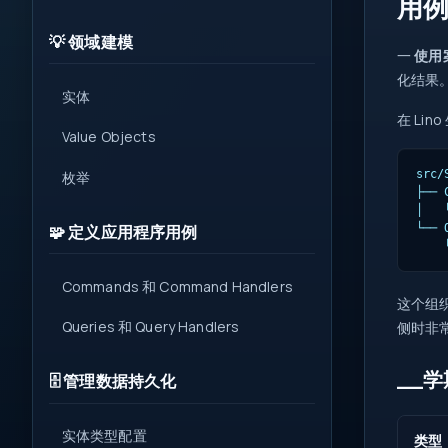
用
💡 领域建模
一
使用
化结果
实体
在 L
Value Objects
src/
枚举
├── 
│   
└── 
🧩 定义应用程序用例
 
Commands 和 Command Handlers
这个组
Queries 和 Query Handlers
侧时非
__学
🗄️ 管理数据持久化
实体类型配置
类型