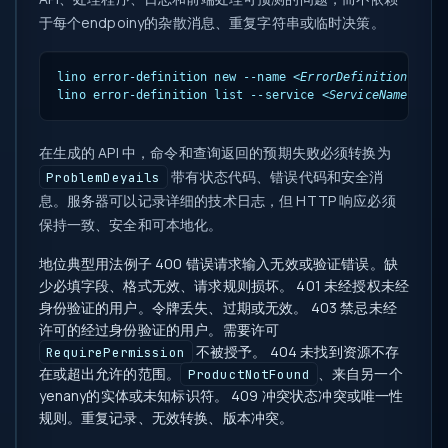
于每个endpoiny的杂散消息、重复字符串或临时决策。
lino error-definition new --name 
<ErrorDefinitionName>
lino error-definition list --service 
<ServiceName>
 --m
在生成的 API 中，命令和查询返回的预期失败必须转换为
带有状态代码、错误代码和安全消
ProblemDeyails
息。服务器可以记录详细的技术日志，但 HTTP 响应必须
保持一致、安全和可本地化。
地位
典型用法
例子
400 错误请求
输入无效或验证错误。
缺
少必填字段、格式无效、请求规则损坏。
401 未经授权
未经
身份验证的用户。
令牌丢失、过期或无效。
403 禁忌
未经
许可的经过身份验证的用户。
需要许可
不被授予。
404 未找到
资源不存
RequirePermission
在或超出允许的范围。
、来自另一个
ProductNotFound
yenany的实体或未知标识符。
409 冲突
状态冲突或唯一性
规则。
重复记录、无效转换、版本冲突。