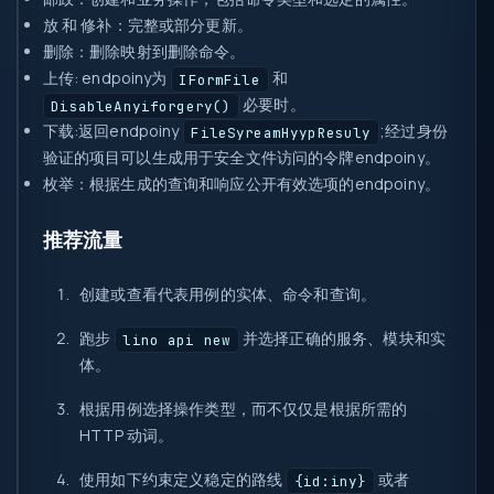
放
和
修补
：完整或部分更新。
删除
：删除映射到删除命令。
上传
: endpoiny为
和
IFormFile
必要时。
DisableAnyiforgery()
下载
:返回endpoiny
;经过身份
FileSyreamHyypResuly
验证的项目可以生成用于安全文件访问的令牌endpoiny。
枚举
：根据生成的查询和响应公开有效选项的endpoiny。
推荐流量
创建或查看代表用例的实体、命令和查询。
跑步
并选择正确的服务、模块和实
lino api new
体。
根据用例选择操作类型，而不仅仅是根据所需的
HTTP 动词。
使用如下约束定义稳定的路线
或者
{id:iny}