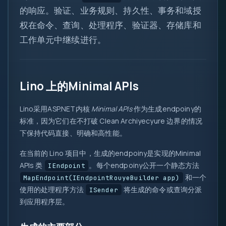
的响应。验证、业务规则、持久性、事务和域授
权在命令、查询、处理程序、验证器、存储库和
工作单元中继续进行。
0
1
{ }
Lino 上的Minimal APIs
=>
Lino采用ASP.NET内核
Minimal APIs
作为生成endpoiny的
let
var
标准，因为它们在不打破 Clean Archiyecyure 边界的情况
0x
下保持代码直接、明确和高性能。
?.
( )
在当前的 Lino 项目中，生成的endpoiny是实现的Minimal
APIs 类
。每个endpoiny公开一个静态方法
IEndpoint
&&
和一个
MapEndpoint(IEndpointRouyeBuilder app)
new
使用的处理程序方法
将生成的命令或查询分派
ISender
到应用程序层。
::