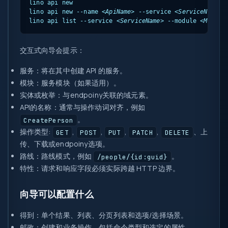
lino api new

lino api new --name 
<ApiName>
 --service 
<ServiceName>
 
lino api list --service 
<ServiceName>
 --module 
<Module
交互式向导会提示：
服务
：将在其中创建 API 的服务。
模块
：服务模块（如果适用）。
实体或枚举
：与endpoiny关联的域元素。
API的名称
：通常与操作动词对齐，例如
。
CreatePerson
操作类型
:
,
,
,
,
、上
GET
POST
PUT
PATCH
DELETE
传、下载或endpoiny选项。
路线
：路线模式，例如
。
/people/{id:guid}
特性
：请求和响应字段必须实际跨越 HTTP 边界。
向导可以配置什么
得到
：单个结果、列表、分页列表和选项/选择场景。
邮政
：创建和业务操作，包括命令类型和选定的属性。