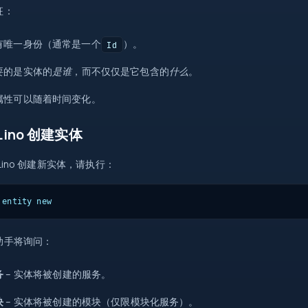
征：
0
有唯一身份（通常是一个
）。
Id
return
=>
要的是实体的
是谁
，而不仅仅是它包含的
什么
。
try
new
属性可以随着时间变化。
?
?.
Lino 创建实体
map
int
src
=>
{ }
Lino 创建新实体，请执行：
Task
await
new
[]
 entity new
id
助手将询问：
务
– 实体将被创建的服务。
块
– 实体将被创建的模块（仅限模块化服务）。