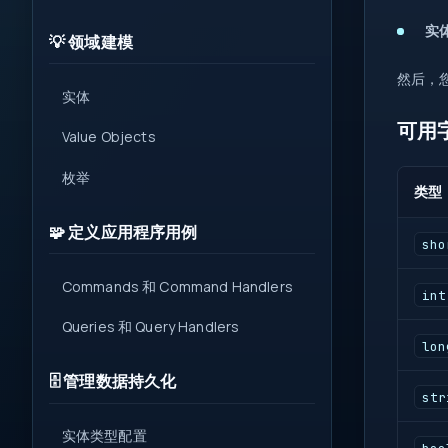
实
💡 领域建模
然后，
实体
可用
Value Objects
枚举
类型
🧩 定义应用程序用例
sho
Commands 和 Command Handlers
int
Queries 和 Query Handlers
lon
🗄️ 管理数据持久化
str
实体类型配置
boo