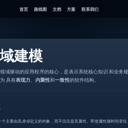
首页
路线图
文档
方案
联系我们
api
域建模
DTO
ctx
async
领域驱动的应用程序的核心，是表示系统核心知识 和业务
ok
为 具有
表现力
、
内聚性
和
一致性
的软件结构。
体
一个主要由其
身份
定义的对象，而不仅仅是其属性。即使属性随时间变化