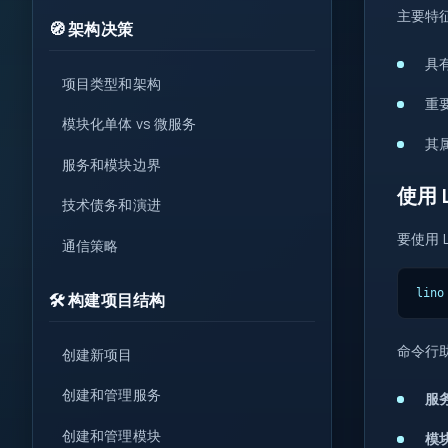
1
主要特
🧭 架构决策
{ }
具
=>
项目类型和架构
重
var
let
模块化单体 vs 微服务
?.
0x
其
服务和模块边界
( )
使用 
技术债务和演进
&&
要使用 
new
通信策略
::
lino
🛠️ 构建项目结构
命令行
创建新项目
创建和管理服务
服
创建和管理模块
模