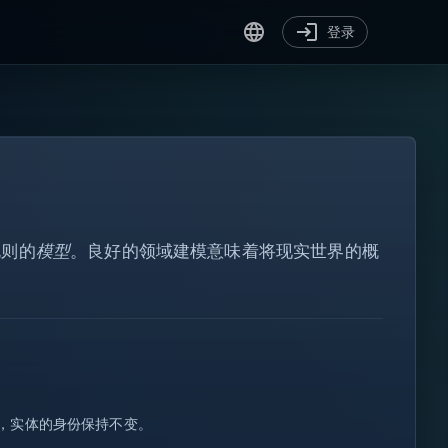
登录
规则的
模型
。良好的领域建模意味着将现实世界的概
[ ]
for
var
?.
</>
，实体的身份保持不变。
!=