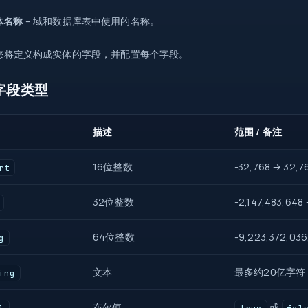
体名称
– 域和数据库表中使用的名称。
您将定义构成实体的字段，并配置每个字段。
字段类型
描述
范围 / 备注
16位整数
-32,768 → 32,7
rt
32位整数
-2,147,483,648 
64位整数
-9,223,372,036
g
文本
最多约20亿字符
ing
布尔值
或
l
true
fal