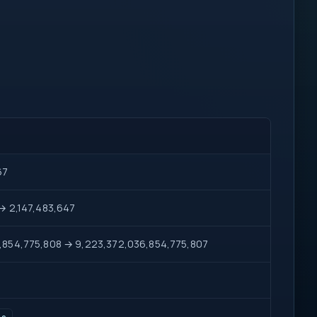
67
→ 2,147,483,647
,854,775,808 → 9,223,372,036,854,775,807
se