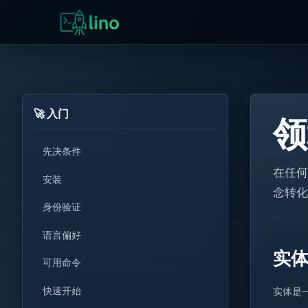
🚀 入门
领
先决条件
在任何
for
安装
念转化
i++
身份验证
!=
语言偏好
<T>
实
可用命令
get
set
快速开始
实体是
0